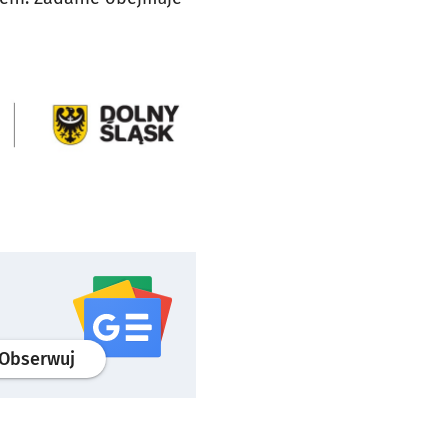
profil
google news
serwisu wroclaw.pl
Obserwuj