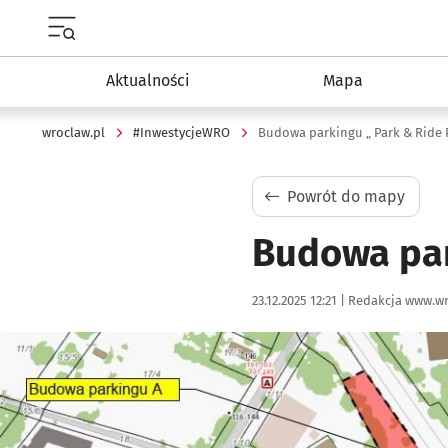
Menu główne portalu wroclaw.pl
Aktualności
Mapa
wroclaw.pl
#InwestycjeWRO
Budowa parkingu „ Park & Ride 
Powrót do mapy
Budowa par
Data publikacji:
Autor:
23.12.2025 12:21 |
Redakcja www.wr
Kliknij, aby powiększyć