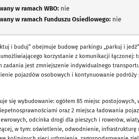
owany w ramach WBO:
nie
owany w ramach Funduszu Osiedlowego:
nie
ktuj i buduj” obejmuje budowę parkingu „parkuj i jedź
, umożliwiającego korzystanie z komunikacji łączonej: 
 zadania jest zmniejszenie indywidualnego transportu
ienie pojazdów osobowych i kontynuowanie podróży 
je się wybudowanie: ogółem 85 miejsc postojowych, 
niepełnosprawnościami oraz 2 miejsca ładowania poj
ewrowych, odcinka drogi dla pieszych i rowerów, wiat
szącej, w tym: oświetlenie, odwodnienie, infrastruktu
ę kolizyjnych sieci uzbrojenia, zagospodarowanie zie