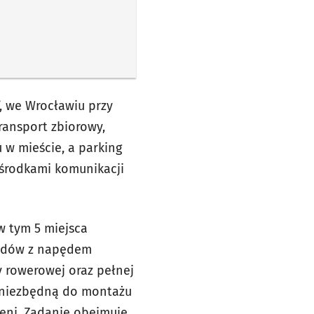
”, we Wrocławiu przy
transport zbiorowy,
 w mieście, a parking
środkami komunikacji
w tym 5 miejsca
azdów z napędem
y rowerowej oraz pełnej
rę niezbędną do montażu
leni. Zadanie obejmuje