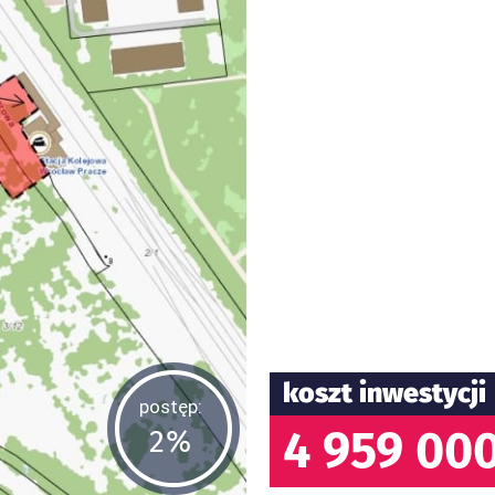
koszt inwestycji
postęp:
4 959 000
2%