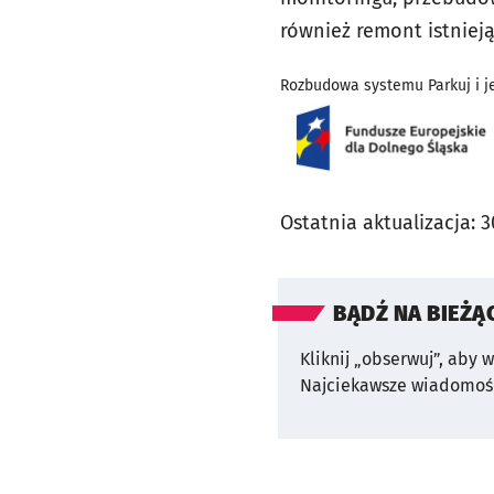
również remont istnieją
Rozbudowa systemu Parkuj i je
Ostatnia aktualizacja:
3
BĄDŹ NA BIEŻĄ
Kliknij „obserwuj”, aby 
Najciekawsze wiadomośc