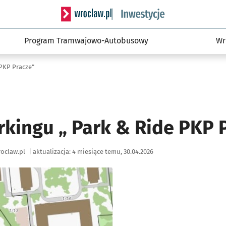
Serwis informacyjny wroclaw.pl podserwis: #
Program Tramwajowo-Autobusowy
Wr
PKP Pracze”
kingu „ Park & Ride PKP 
oclaw.pl
|
aktualizacja:
4 miesiące temu, 30.04.2026