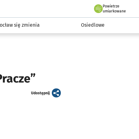
Powietrze
we Wrocławiu
InwestycjeWRO - miejskie inwestycje 2019-2032
umiarkowane
ocław się zmienia
Osiedlowe
Pracze”
artykuł
Udostępnij