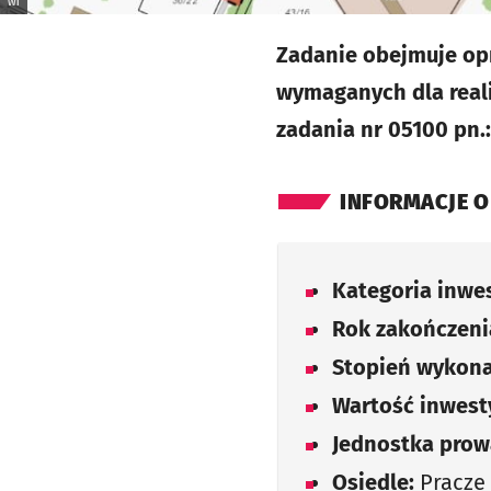
WI
Zadanie obejmuje op
wymaganych dla reali
zadania nr 05100 pn.:
INFORMACJE O
Kategoria inwes
Rok zakończenia
Stopień wykona
Wartość inwesty
Jednostka prow
Osiedle:
Pracze