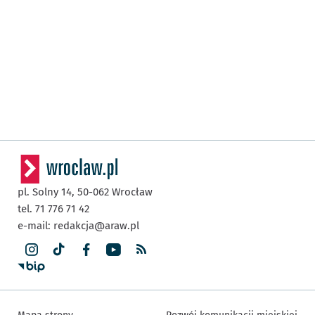
pl. Solny 14,
50-062
Wrocław
tel. 71 776 71 42
e-mail:
redakcja@araw.pl