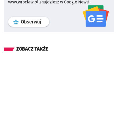
www.wroclaw.pl znajdziesz w Google News!
profil
google news
serwisu wroclaw
Obserwuj
ZOBACZ TAKŻE