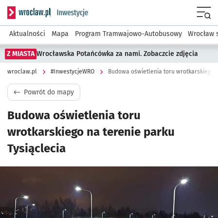
Serwis informacyjny wroclaw.pl podserwis: #InwestycjeWRO 
Menu
Aktualności
Mapa
Program Tramwajowo-Autobusowy
Wrocław 
Z MIASTA
Wrocławska Potańcówka za nami. Zobaczcie zdjęcia
wroclaw.pl
#InwestycjeWRO
Budowa oświetlenia toru wrotkarskiego n
Powrót do mapy
Budowa oświetlenia toru
wrotkarskiego na terenie parku
Tysiąclecia
Kliknij, aby powiększyć