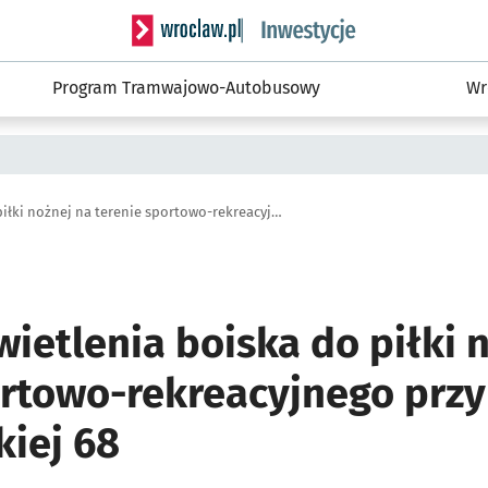
Serwis informacyjny wroclaw.pl podserwis: #
Program Tramwajowo-Autobusowy
Wr
Budowa oświetlenia boiska do piłki nożnej na terenie sportowo-rekreacyjnego przy ul. Sołtysowickiej 68
ietlenia boiska do piłki 
rtowo-rekreacyjnego przy 
kiej 68