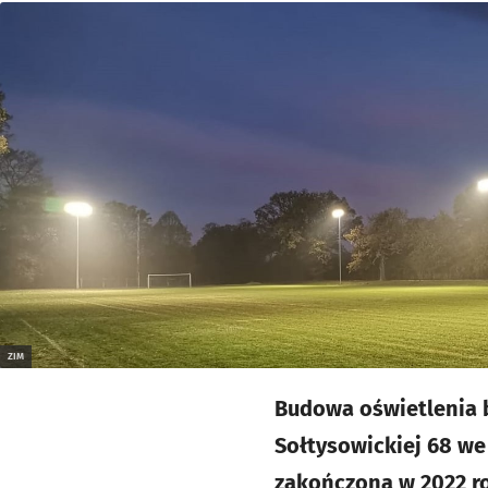
ZIM
Budowa oświetlenia b
Sołtysowickiej 68 we
zakończona w 2022 rok