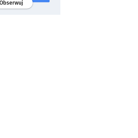
profil
google news
serwisu wroclaw.pl
Obserwuj