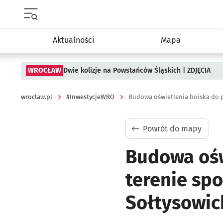
Menu główne portalu wroclaw.pl
Aktualności
Mapa
WROCŁAW
Dwie kolizje na Powstańców Śląskich | ZDJĘCIA
wroclaw.pl
#InwestycjeWRO
Powrót do mapy
Budowa ośw
terenie spo
Sołtysowic