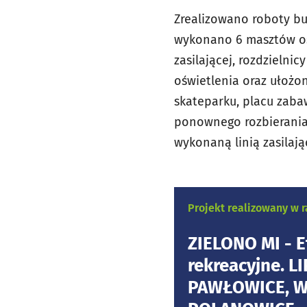
Zrealizowano roboty bu
wykonano 6 masztów oś
zasilającej, rozdzielni
oświetlenia oraz ułożo
skateparku, placu zaba
ponownego rozbierania
wykonaną linią zasilają
Projekt realizowany w
ZIELONO MI - Et
rekreacyjne. 
PAWŁOWICE, W