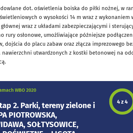
dowlane dot. oświetlenia boiska do piłki nożnej, w r
wietleniowych o wysokości 14 m wraz z wykonaniem w
cy głównej wraz z układami zabezpieczającymi i sterują
no rury osłonowe, umożliwiające późniejsze podłączen
w, dojścia do placu zabaw oraz złącza imprezowego be
 nawierzchni utwardzonych z kostki betonowej na od
cą.
 ramach WBO 2020
Etap p
4 z 4
ap 2. Parki, tereny zielone i
LIPA PIOTROWSKA,
IDAWA, SOŁTYSOWICE,