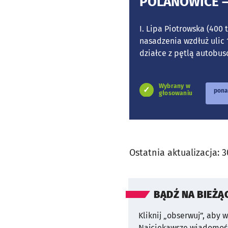
POLANOWICE –
I. Lipa Piotrowska (400 
nasadzenia wzdłuż ulic
działce z pętlą autobuso
Wybrany w
pona
głosowaniu
Ostatnia aktualizacja:
3
BĄDŹ NA BIEŻĄ
Kliknij „obserwuj”, aby 
Najciekawsze wiadomośc