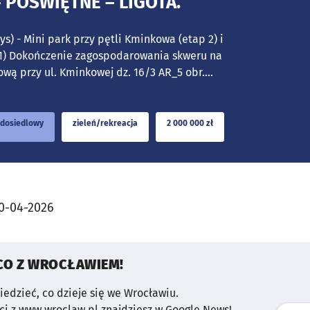
 POŚWIĘTNE – LIGOTA.
tys) - Mini park przy pętli Kminkowa (etap 2) i
 1) Dokończenie zagospodarowania skweru na
wą przy ul. Kminkowej dz. 16/3 AR_5 obr....
dosiedlowy
zieleń/rekreacja
2 000 000 zł
0-04-2026
CO Z WROCŁAWIEM!
wiedzieć, co dzieje się we Wrocławiu.
i z www.wroclaw.pl znajdziesz w Google News!