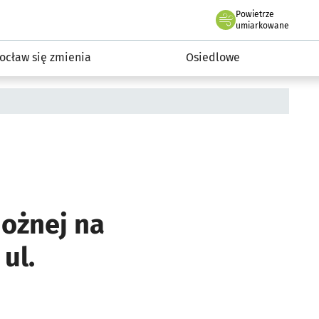
Powietrze
we Wrocławiu
InwestycjeWRO - miejskie inwestycje 2019-2032
umiarkowane
ocław się zmienia
Osiedlowe
nożnej na
ul.