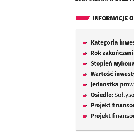
INFORMACJE O
Kategoria inwes
Rok zakończenia
Stopień wykona
Wartość inwesty
Jednostka prow
Osiedle:
Sołtys
Projekt finans
Projekt finans