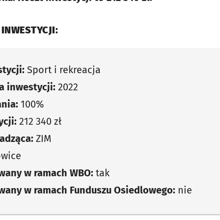
 INWESTYCJI:
tycji:
Sport i rekreacja
 inwestycji:
2022
nia:
100%
cji:
212 340 zł
adząca:
ZIM
owice
owany w ramach WBO:
tak
owany w ramach Funduszu Osiedlowego:
nie