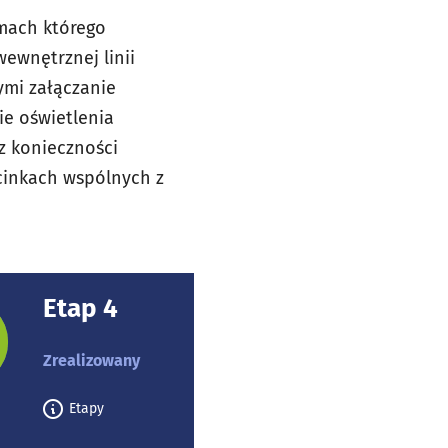
amach którego
ewnętrznej linii
cymi załączanie
ie oświetlenia
z konieczności
cinkach wspólnych z
Etap 4
rojektu:
Zrealizowany
Etapy