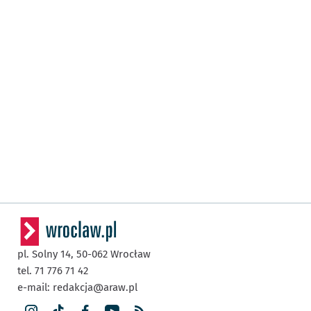
pl. Solny 14,
50-062
Wrocław
tel. 71 776 71 42
e-mail:
redakcja@araw.pl