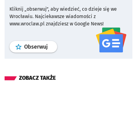
Kliknij „obserwuj”, aby wiedzieć, co dzieje się we
Wrocławiu.
Najciekawsze wiadomości z
www.wroclaw.pl znajdziesz w Google News!
profil
google news
serwisu wroclaw
Obserwuj
ZOBACZ TAKŻE