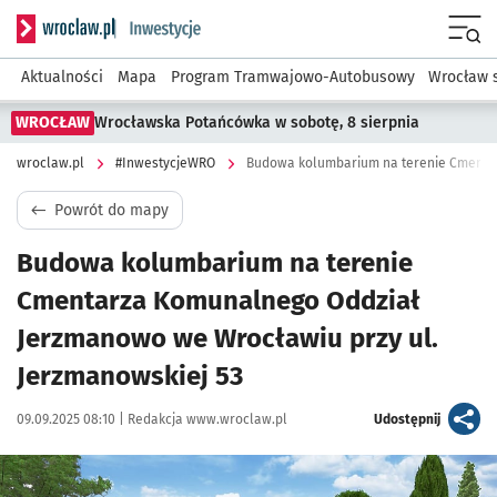
Serwis informacyjny wroclaw.pl podserwis: #InwestycjeWRO 
Menu
Aktualności
Mapa
Program Tramwajowo-Autobusowy
Wrocław 
WROCŁAW
Wrocławska Potańcówka w sobotę, 8 sierpnia
wroclaw.pl
#InwestycjeWRO
Powrót do mapy
Budowa kolumbarium na terenie
Cmentarza Komunalnego Oddział
Jerzmanowo we Wrocławiu przy ul.
Jerzmanowskiej 53
Data publikacji:
Autor:
artykuł
09.09.2025 08:10 |
Redakcja www.wroclaw.pl
Udostępnij
Kliknij, aby powiększyć