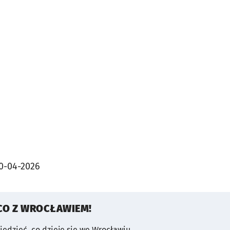
0-04-2026
CO Z WROCŁAWIEM!
wiedzieć, co dzieje się we Wrocławiu.