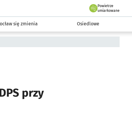
Powietrze
we Wrocławiu
InwestycjeWRO - miejskie inwestycje 2019-2032
umiarkowane
ocław się zmienia
Osiedlowe
 DPS przy