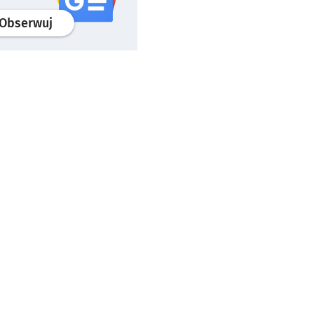
profil
google news
serwisu wroclaw.pl
Obserwuj