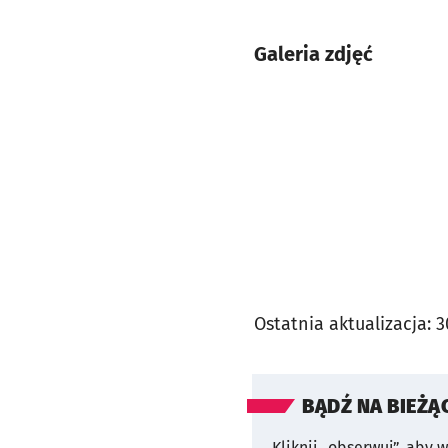
Galeria zdjęć
Ostatnia aktualizacja:
3
BĄDŹ NA BIEŻĄ
Kliknij „obserwuj”, aby 