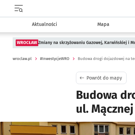
Menu główne portalu wroclaw.pl
Aktualności
Mapa
WROCŁAW
Zmiany na skrzyżowaniu Gazowej, Karwińskiej i M
wroclaw.pl
#InwestycjeWRO
Budowa drogi dojazdowej na ter
Powrót do mapy
Budowa dro
ul. Mącznej
Kliknij, aby powiększyć