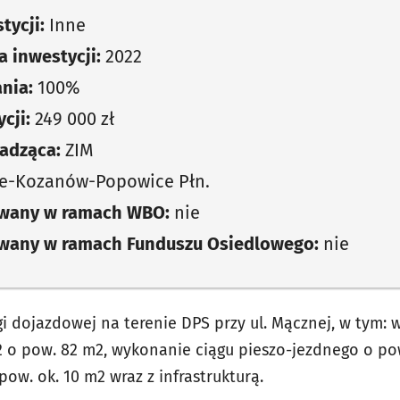
tycji:
Inne
 inwestycji:
2022
nia:
100%
cji:
249 000 zł
adząca:
ZIM
ce-Kozanów-Popowice Płn.
owany w ramach WBO:
nie
owany w ramach Funduszu Osiedlowego:
nie
 dojazdowej na terenie DPS przy ul. Mącznej, w tym: 
2 o pow. 82 m2, wykonanie ciągu pieszo-jezdnego o pow
w. ok. 10 m2 wraz z infrastrukturą.