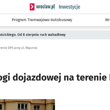
Serwis informacyjny wroclaw.pl podserwis: #
Program Tramwajowo-Autobusowy
Wr
ościckiego. Od 8 sierpnia ruch wahadłowy
enie DPS przy ul. Mącznej
gi dojazdowej na terenie