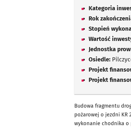
Kategoria inwes
Rok zakończenia
Stopień wykona
Wartość inwesty
Jednostka prow
Osiedle:
Pilczy
Projekt finans
Projekt finans
Budowa fragmentu drogi
pożarowej o jezdni KR 
wykonanie chodnika o po