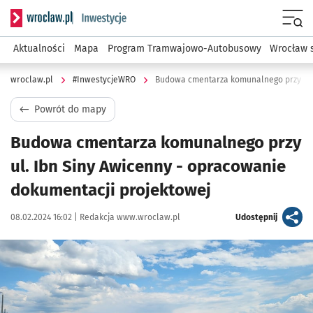
Serwis informacyjny wroclaw.pl podserwis: #InwestycjeWRO 
Menu
Aktualności
Mapa
Program Tramwajowo-Autobusowy
Wrocław 
wroclaw.pl
#InwestycjeWRO
Powrót do mapy
Budowa cmentarza komunalnego przy
ul. Ibn Siny Awicenny - opracowanie
dokumentacji projektowej
Data publikacji:
Autor:
artykuł
08.02.2024 16:02 |
Redakcja www.wroclaw.pl
Udostępnij
Kliknij, aby powiększyć