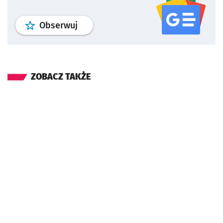
profil
google news
serwisu wroclaw
Obserwuj
ZOBACZ TAKŻE