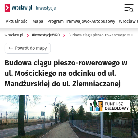
Serwis informacyjny wroclaw.pl podserwis: #InwestycjeWRO 
Menu
Aktualności
Mapa
Program Tramwajowo-Autobusowy
Wrocław 
wroclaw.pl
#InwestycjeWRO
Powrót do mapy
Budowa ciągu pieszo-rowerowego w
ul. Mościckiego na odcinku od ul.
Mandżurskiej do ul. Ziemniaczanej
Kliknij, aby powiększyć