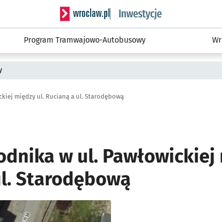
Serwis informacyjny wroclaw.pl podserwis: #
Program Tramwajowo-Autobusowy
Wr
y
kiej między ul. Rucianą a ul. Starodębową
dnika w ul. Pawłowickiej 
ul. Starodębową