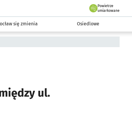
Powietrze
we Wrocławiu
InwestycjeWRO - miejskie inwestycje 2019-2032
umiarkowane
ocław się zmienia
Osiedlowe
między ul.