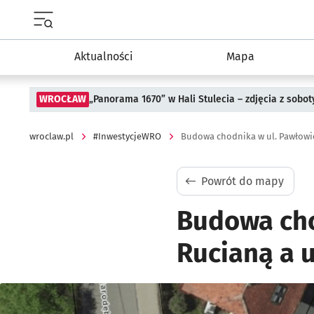
Menu główne portalu wroclaw.pl
Aktualności
Mapa
WROCŁAW
„Panorama 1670” w Hali Stulecia – zdjęcia z sobot
wroclaw.pl
#InwestycjeWRO
Budowa chodnika w ul. Pawłowic
Powrót do mapy
Budowa cho
Rucianą a 
Kliknij, aby powiększyć