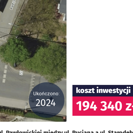
koszt inwestycji
Ukończono:
2024
194 340 z
. Pawłowickiej między ul. Rucianą a ul. Starod