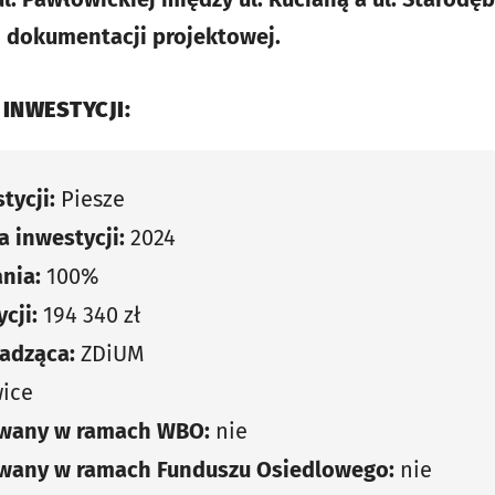
 dokumentacji projektowej.
 INWESTYCJI:
tycji:
Piesze
 inwestycji:
2024
nia:
100%
cji:
194 340 zł
adząca:
ZDiUM
ice
owany w ramach WBO:
nie
owany w ramach Funduszu Osiedlowego:
nie