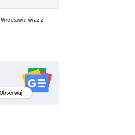
 Wrocławiu wraz z
profil
google news
serwisu wroclaw.pl
Obserwuj