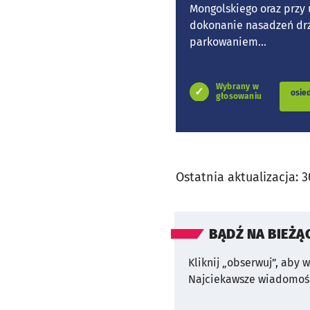
Mongolskiego oraz przy u
dokonanie nasadzeń drz
parkowaniem...
Wybrany w
osie
głosowaniu
Ostatnia aktualizacja:
3
BĄDŹ NA BIEŻĄ
Kliknij „obserwuj”, aby 
Najciekawsze wiadomośc