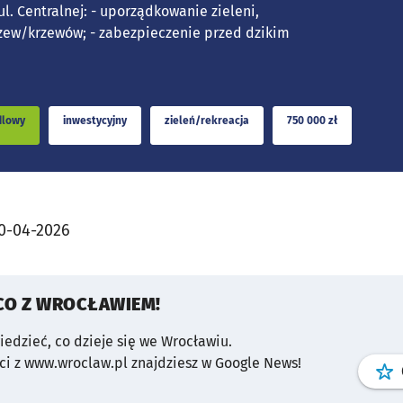
l. Centralnej: - uporządkowanie zieleni,
ew/krzewów; - zabezpieczenie przed dzikim
dlowy
inwestycyjny
zieleń/rekreacja
750 000 zł
0-04-2026
CO Z WROCŁAWIEM!
wiedzieć, co dzieje się we Wrocławiu.
i z www.wroclaw.pl znajdziesz w Google News!