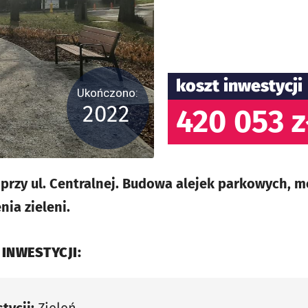
koszt inwestycji
Ukończono:
2022
420 053 z
i przy ul. Centralnej. Budowa alejek parkowych, 
nia zieleni.
 INWESTYCJI: