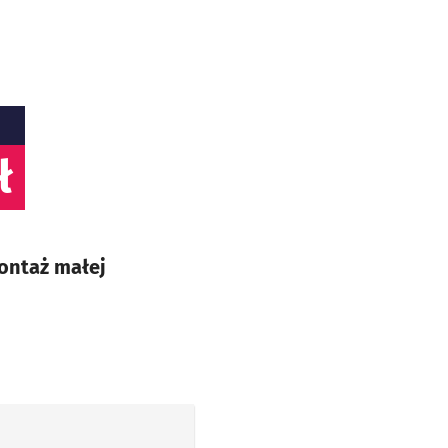
ł
montaż małej