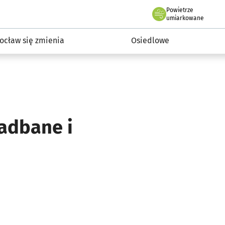
Powietrze
we Wrocławiu
InwestycjeWRO - miejskie inwestycje 2019-2032
umiarkowane
ocław się zmienia
Osiedlowe
zadbane i