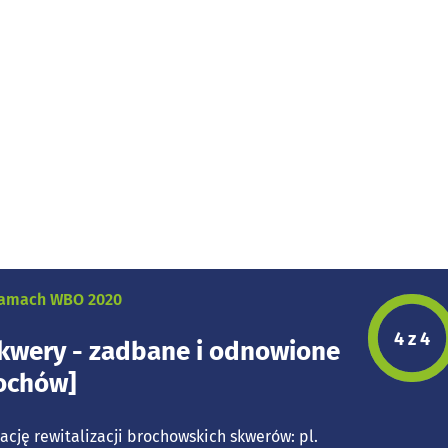
 ramach WBO 2020
Etap p
4 z 4
kwery - zadbane i odnowione
rochów]
ację rewitalizacji brochowskich skwerów: pl.