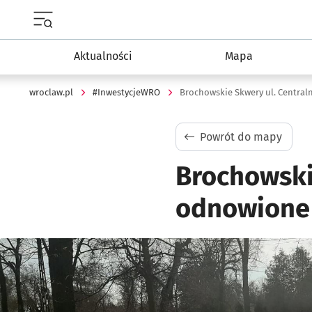
Menu główne portalu wroclaw.pl
Aktualności
Mapa
wroclaw.pl
#InwestycjeWRO
Brochowskie Skwery ul. Central
Powrót do mapy
Brochowski
odnowione