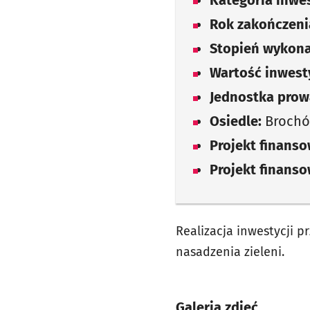
Kategoria inwes
Rok zakończenia
Stopień wykona
Wartość inwesty
Jednostka prow
Osiedle:
Broch
Projekt finans
Projekt finans
Realizacja inwestycji p
nasadzenia zieleni.
Galeria zdjęć