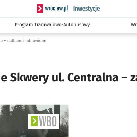
Serwis informacyjny wroclaw.pl podserwis: #
Program Tramwajowo-Autobusowy
Wr
na – zadbane i odnowione
e Skwery ul. Centralna – 