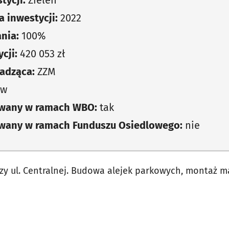
tycji:
Zieleń
 inwestycji:
2022
nia:
100%
cji:
420 053 zł
adząca:
ZZM
ów
owany w ramach WBO:
tak
owany w ramach Funduszu Osiedlowego:
nie
rzy ul. Centralnej. Budowa alejek parkowych, montaż ma