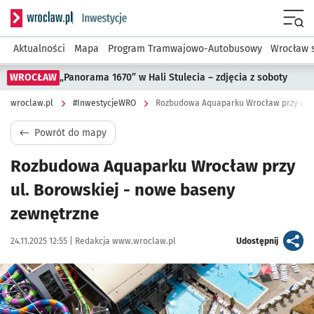
Serwis informacyjny wroclaw.pl podserwis: #InwestycjeWRO 
Menu
Aktualności
Mapa
Program Tramwajowo-Autobusowy
Wrocław 
WROCŁAW
„Panorama 1670” w Hali Stulecia – zdjęcia z soboty
wroclaw.pl
#InwestycjeWRO
Rozbudowa Aquaparku Wrocław przy ul. 
Powrót do mapy
Rozbudowa Aquaparku Wrocław przy
ul. Borowskiej - nowe baseny
zewnętrzne
Data publikacji:
Autor:
artykuł
24.11.2025 12:55 |
Redakcja www.wroclaw.pl
Udostępnij
Kliknij, aby powiększyć