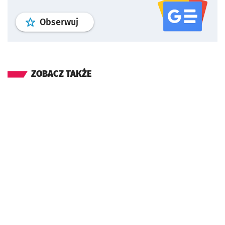
profil
google news
serwisu wroclaw
Obserwuj
ZOBACZ TAKŻE