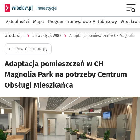
Serwis informacyjny wroclaw.pl podserwis: #InwestycjeWRO 
Menu
Aktualności
Mapa
Program Tramwajowo-Autobusowy
Wrocław 
wroclaw.pl
#InwestycjeWRO
Powrót do mapy
Adaptacja pomieszczeń w CH
Magnolia Park na potrzeby Centrum
Obsługi Mieszkańca
Kliknij, aby powiększyć