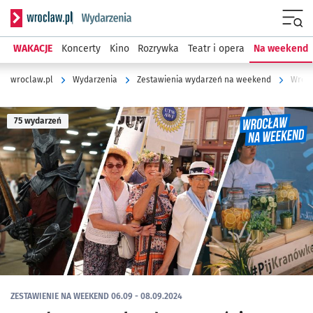
Serwis informacyjny wroclaw.pl podserwis: Wydarzenia
Menu
WAKACJE
Koncerty
Kino
Rozrywka
Teatr i opera
Na weekend
wroclaw.pl
Wydarzenia
Zestawienia wydarzeń na weekend
Wrocł
75 wydarzeń
ZESTAWIENIE NA WEEKEND 06.09 - 08.09.2024