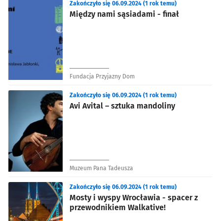
Zakończyło się 06.09.2024 (1 rok temu)
Między nami sąsiadami - finał
Fundacja Przyjazny Dom
Zakończyło się 06.09.2024 (1 rok temu)
Avi Avital – sztuka mandoliny
Muzeum Pana Tadeusza
Zakończyło się 06.09.2024 (1 rok temu)
Mosty i wyspy Wrocławia - spacer z
przewodnikiem Walkative!