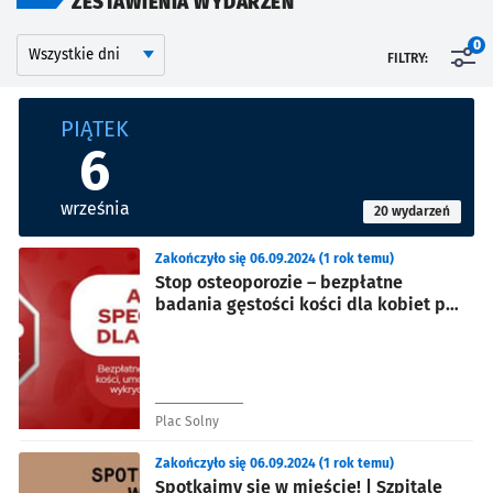
ZESTAWIENIA WYDARZEŃ
Kalendarium
Wyszukaj wydarzenia po dniu
0
FILTRY:
Znalezione wydarzenia
PIĄTEK
6
września
20 wydarzeń
Zakończyło się 06.09.2024 (1 rok temu)
Stop osteoporozie – bezpłatne
badania gęstości kości dla kobiet po
60. roku życia
Plac Solny
Zakończyło się 06.09.2024 (1 rok temu)
Spotkajmy się w mieście! | Szpitale