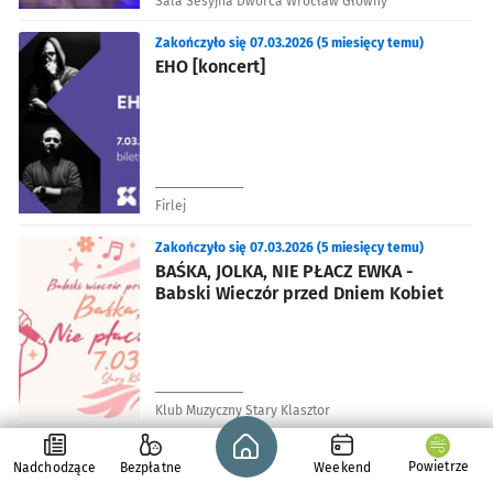
Sala Sesyjna Dworca Wrocław Główny
Zakończyło się 07.03.2026 (5 miesięcy temu)
EHO [koncert]
Firlej
Zakończyło się 07.03.2026 (5 miesięcy temu)
BAŚKA, JOLKA, NIE PŁACZ EWKA -
Babski Wieczór przed Dniem Kobiet
Klub Muzyczny Stary Klasztor
Strona główna - wroclaw.pl
Zakończyło się 07.03.2026 (5 miesięcy temu)
Powietrze
Nadchodzące
Bezpłatne
Weekend
Współrodzice - algorytm przyszłości