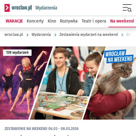
Serwis informacyjny wroclaw.pl podserwis: Wydarzenia
Menu
WAKACJE
Koncerty
Kino
Rozrywka
Teatr i opera
Na weekend
wroclaw.pl
Wydarzenia
Zestawienia wydarzeń na weekend
Wrocł
139 wydarzeń
ZESTAWIENIE NA WEEKEND 06.03 - 08.03.2026