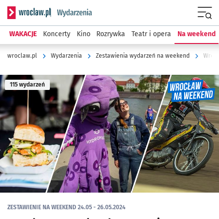
Serwis informacyjny wroclaw.pl podserwis: Wydarzenia
Menu
WAKACJE
Koncerty
Kino
Rozrywka
Teatr i opera
Na weekend
wroclaw.pl
Wydarzenia
Zestawienia wydarzeń na weekend
Wrocł
115 wydarzeń
ZESTAWIENIE NA WEEKEND 24.05 - 26.05.2024