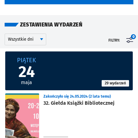
ZESTAWIENIA WYDARZEŃ
Kalendarium
Wyszukaj wydarzenia po dniu
0
FILTRY:
Znalezione wydarzenia
PIĄTEK
24
maja
29 wydarzeń
Zakończyło się 24.05.2024 (2 lata temu)
32. Giełda Książki Bibliotecznej