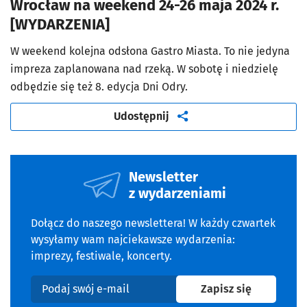
Wrocław na weekend 24-26 maja 2024 r.
[WYDARZENIA]
W weekend kolejna odsłona Gastro Miasta. To nie jedyna
impreza zaplanowana nad rzeką. W sobotę i niedzielę
odbędzie się też 8. edycja Dni Odry.
artykuł
Udostępnij
Newsletter
z wydarzeniami
Dołącz do naszego newslettera! W każdy czwartek
wysyłamy wam najciekawsze wydarzenia:
imprezy, festiwale, koncerty.
na newslet
Zapisz się
Podaj swój e-mail