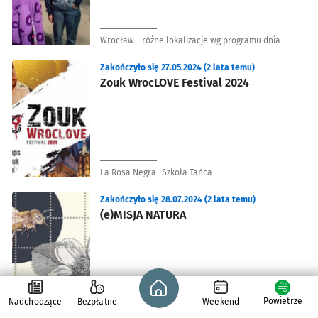
Wrocław - różne lokalizacje wg programu dnia
Zakończyło się 27.05.2024 (2 lata temu)
Zouk WrocLOVE Festival 2024
La Rosa Negra- Szkoła Tańca
Zakończyło się 28.07.2024 (2 lata temu)
(e)MISJA NATURA
Strona główna - wroclaw.pl
Powietrze
Nadchodzące
Bezpłatne
Weekend
Muzeum Poczty i Telekomunikacji we Wrocławiu