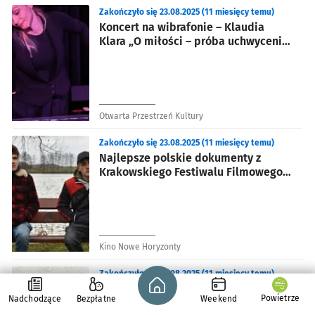
Zakończyło się 23.08.2025 (11 miesięcy temu)
Koncert na wibrafonie – Klaudia
Klara „O miłości – próba uchwycenia
tematu”
Otwarta Przestrzeń Kultury
Zakończyło się 23.08.2025 (11 miesięcy temu)
Najlepsze polskie dokumenty z
Krakowskiego Festiwalu Filmowego
w KNH
Kino Nowe Horyzonty
Zakończyło się 23.08.2025 (11 miesięcy temu)
Strona główna - wroclaw.pl
„Tu zaczyna się Wrocław” The
Powietrze
Nadchodzące
Bezpłatne
Weekend
Cinematic Orchestra & Leszek