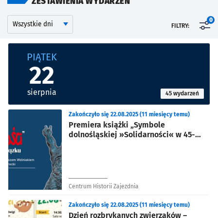
ZESTAWIENIA WYDARZEŃ
Kalendarium
Wyszukaj wydarzenia po dniu
0
FILTRY:
Znalezione wydarzenia
PIĄTEK
22
sierpnia
45 wydarzeń
Zakończyło się 22.08.2025 (11 miesięcy temu)
Premiera książki „Symbole
dolnośląskiej »Solidarności« w 45-
lecie Związku”
Centrum Historii Zajezdnia
Zakończyło się 22.08.2025 (11 miesięcy temu)
Dzień rozbrykanych zwierzaków –