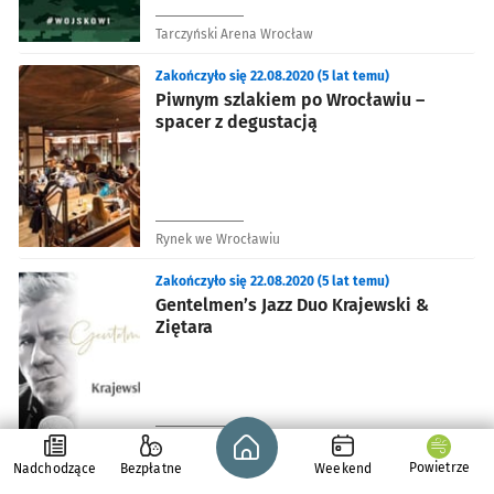
Tarczyński Arena Wrocław
Zakończyło się 22.08.2020 (5 lat temu)
Piwnym szlakiem po Wrocławiu –
spacer z degustacją
Rynek we Wrocławiu
Zakończyło się 22.08.2020 (5 lat temu)
Gentelmen’s Jazz Duo Krajewski &
Ziętara
Strona główna - wroclaw.pl
Babie Lato Partynice
Powietrze
Nadchodzące
Bezpłatne
Weekend
Zakończyło się 22.08.2020 (5 lat temu)