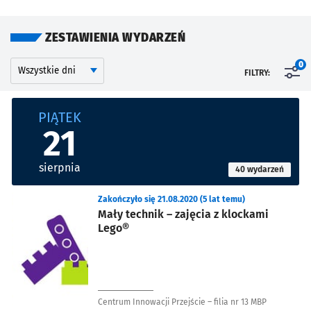
ZESTAWIENIA WYDARZEŃ
Kalendarium
Wyszukaj wydarzenia po dniu
0
FILTRY:
Znalezione wydarzenia
PIĄTEK
21
sierpnia
40 wydarzeń
Zakończyło się 21.08.2020 (5 lat temu)
Mały technik – zajęcia z klockami
Lego®
Centrum Innowacji Przejście – filia nr 13 MBP