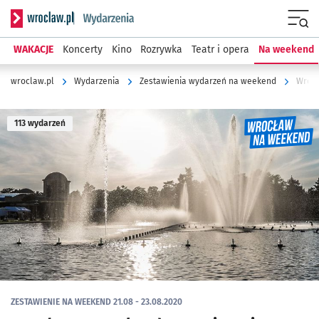
Serwis informacyjny wroclaw.pl podserwis: Wydarzenia
Menu
WAKACJE
Koncerty
Kino
Rozrywka
Teatr i opera
Na weekend
wroclaw.pl
Wydarzenia
Zestawienia wydarzeń na weekend
Wrocł
113 wydarzeń
ZESTAWIENIE NA WEEKEND 21.08 - 23.08.2020