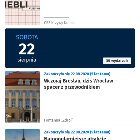
CRZ Krzywy Komin
SOBOTA
22
sierpnia
56 wydarzeń
Zakończyło się 22.08.2020 (5 lat temu)
Wczoraj Breslau, dziś Wrocław –
spacer z przewodnikiem
Fontanna „Zdrój”
Zakończyło się 22.08.2020 (5 lat temu)
Najpopularniejsze atrakcje