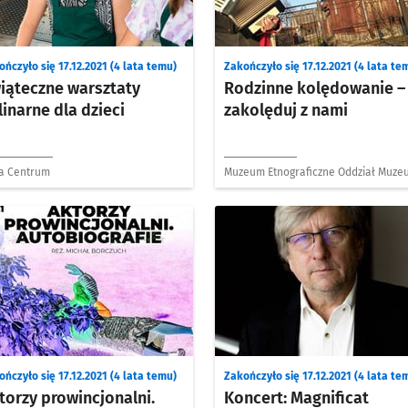
ńczyło się 17.12.2021 (4 lata temu)
Zakończyło się 17.12.2021 (4 lata te
iąteczne warsztaty
Rodzinne kolędowanie –
linarne dla dzieci
zakolęduj z nami
a Centrum
Muzeum Etnograficzne Oddział Muze
Narodowego we Wrocławiu
ńczyło się 17.12.2021 (4 lata temu)
Zakończyło się 17.12.2021 (4 lata te
torzy prowincjonalni.
Koncert: Magnificat