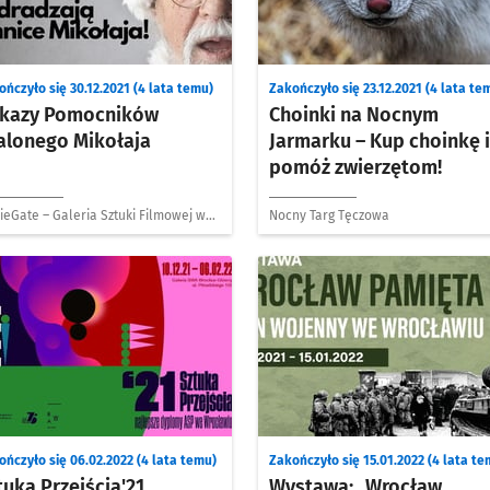
ńczyło się 30.12.2021 (4 lata temu)
Zakończyło się 23.12.2021 (4 lata te
kazy Pomocników
Choinki na Nocnym
alonego Mikołaja
Jarmarku – Kup choinkę i
pomóż zwierzętom!
ieGate – Galeria Sztuki Filmowej we
Nocny Targ Tęczowa
cławiu
ończyło się 06.02.2022 (4 lata temu)
Zakończyło się 15.01.2022 (4 lata te
tuka Przejścia'21.
Wystawa: „Wrocław