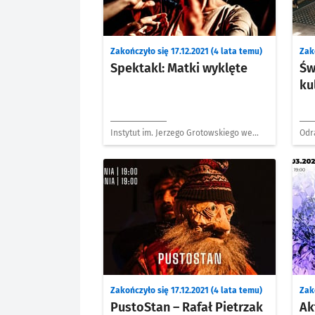
Zakończyło się 17.12.2021 (4 lata temu)
Zako
Spektakl: Matki wyklęte
Św
ku
Instytut im. Jerzego Grotowskiego we
Odr
Wrocławiu
Zakończyło się 17.12.2021 (4 lata temu)
Zako
PustoStan – Rafał Pietrzak
Ak