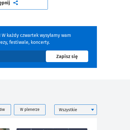
artykuł
ępnij
a! W każdy czwartek wysyłamy wam
zy, festiwale, koncerty.
na newsletter
Zapisz się
KATEGORIA
rów
W plenerze