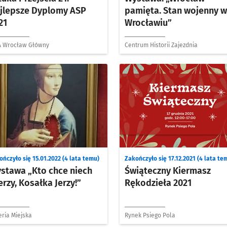
jlepsze Dyplomy ASP
pamięta. Stan wojenny 
21
Wrocławiu”
 Wrocław Główny
Centrum Historii Zajezdnia
ńczyło się 15.01.2022 (4 lata temu)
Zakończyło się 17.12.2021 (4 lata te
stawa „Kto chce niech
Świąteczny Kiermasz
erzy, Kosałka Jerzy!”
Rękodzieła 2021
eria Miejska
Rynek Psiego Pola