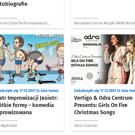
tobiografie
trum Sztuk Performatywnych
Narodowe Forum Muzyki (NFM) Wroc
tytutu Grotowskiego
ńczyło się 17.12.2021 (4 lata temu)
Zakończyło się 17.12.2021 (4 lata te
atr Improwizacji Jesiotr:
Vertigo & Odra Centrum
ótkie formy – komedia
Presents: Girls On Fire
prowizowana
Christmas Songs
 Wędrówki
Odra Centrum