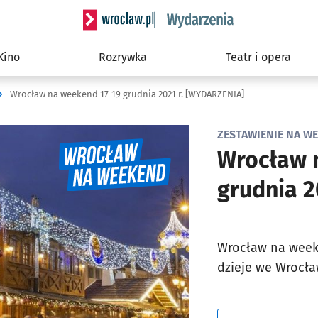
Serwis informacyjny wroclaw.pl podserwis: W
Kino
Rozrywka
Teatr i opera
Wrocław na weekend 17-19 grudnia 2021 r. [WYDARZENIA]
ZESTAWIENIE NA WEE
Wrocław 
grudnia 2
Wrocław na weeke
dzieje we Wrocła