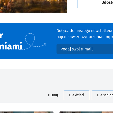
Udost
Dołącz do naszego newsletter
r
najciekawsze wydarzenia: impre
niami
Podaj swój e-mail
Dla dzieci
Dla senio
FILTRUJ: