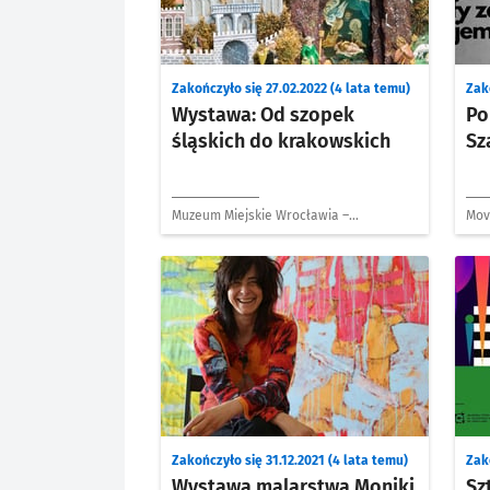
Zakończyło się 27.02.2022 (4 lata temu)
Zako
Wystawa: Od szopek
Po
śląskich do krakowskich
Sz
Muzeum Miejskie Wrocławia –
Mov
Historyczne
Wro
Zakończyło się 31.12.2021 (4 lata temu)
Zak
Wystawa malarstwa Moniki
Sz