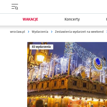
Menu główne portalu wroclaw.pl
WAKACJE
Koncerty
wroclaw.pl
Wydarzenia
Zestawienia wydarzeń na weekend
83 wydarzenia