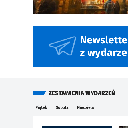
Newslette
z wydarze
ZESTAWIENIA WYDARZEŃ
Kalendarium
KIEDY
Piątek
Sobota
Niedziela
Znalezione wydarzenia