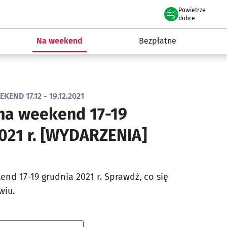
Powietrze
we Wrocławiu
ydarzenia
dobre
Na weekend
Bezpłatne
KEND 17.12 - 19.12.2021
na weekend 17-19
021 r. [WYDARZENIA]
nd 17-19 grudnia 2021 r. Sprawdź, co się
wiu.