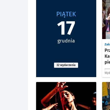
PIĄTEK
17
grudnia
Zako
Pr
Ka
pi
32 wydarzenia
Wyd