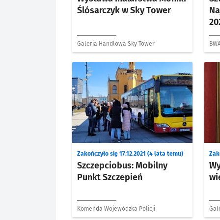
Ślósarczyk w Sky Tower
Na
20
Galeria Handlowa Sky Tower
BWA
Zakończyło się 17.12.2021 (4 lata temu)
Zako
Szczepciobus: Mobilny
Wy
Punkt Szczepień
wi
Komenda Wojewódzka Policji
Gal