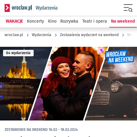
Serwis informacyjny wroclaw.pl podserwis: Wydarzenia
Menu
WAKACJE
Koncerty
Kino
Rozrywka
Teatr i opera
Na weekend
wroclaw.pl
Wydarzenia
Zestawienia wydarzeń na weekend
Wrocł
64 wydarzenia
ZESTAWIENIE NA WEEKEND 16.02 - 18.02.2024