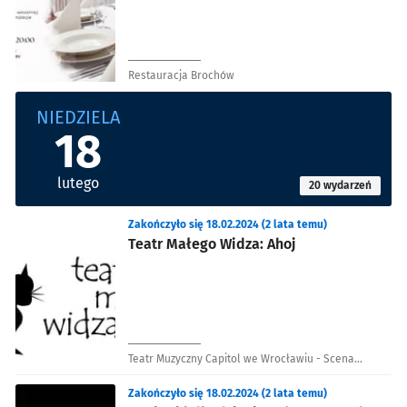
Restauracja Brochów
NIEDZIELA
18
lutego
20 wydarzeń
Zakończyło się 18.02.2024 (2 lata temu)
Teatr Małego Widza: Ahoj
Teatr Muzyczny Capitol we Wrocławiu - Scena
Restauracja
Zakończyło się 18.02.2024 (2 lata temu)