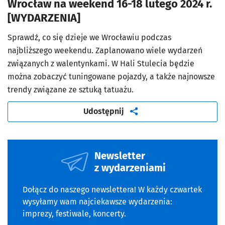
Wrocław na weekend 16-18 lutego 2024 r.
[WYDARZENIA]
Sprawdź, co się dzieje we Wrocławiu podczas
najbliższego weekendu. Zaplanowano wiele wydarzeń
związanych z walentynkami. W Hali Stulecia będzie
można zobaczyć tuningowane pojazdy, a także najnowsze
trendy związane ze sztuką tatuażu.
artykuł
Udostępnij
Newsletter
z wydarzeniami
Dołącz do naszego newslettera! W każdy czwartek
wysyłamy wam najciekawsze wydarzenia:
imprezy, festiwale, koncerty.