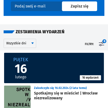
na newslet
Zapisz się
Podaj swój e-mail
ZESTAWIENIA WYDARZEŃ
Kalendarium
Wyszukaj wydarzenia po dniu
0
FILTRY:
Znalezione wydarzenia
PIĄTEK
16
lutego
16 wydarzeń
Zakończyło się 16.02.2024 (2 lata temu)
Spotkajmy się w mieście! | Wrocław
niezrealizowany