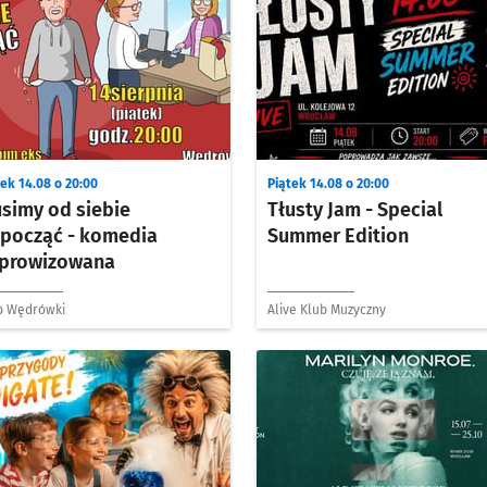
ek 14.08 o 20:00
Piątek 14.08 o 20:00
simy od siebie
Tłusty Jam - Special
począć - komedia
Summer Edition
prowizowana
b Wędrówki
Alive Klub Muzyczny