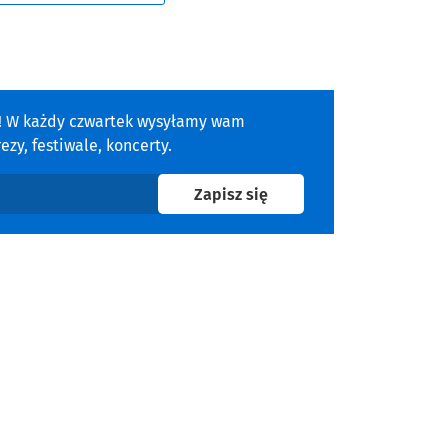
a! W każdy czwartek wysyłamy wam
zy, festiwale, koncerty.
na newsletter
Zapisz się