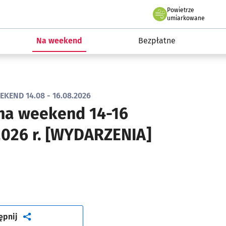
Powietrze
we Wrocławiu
ydarzenia
umiarkowane
Na weekend
Bezpłatne
KEND 14.08 - 16.08.2026
na weekend 14-16
2026 r. [WYDARZENIA]
artykuł
ępnij