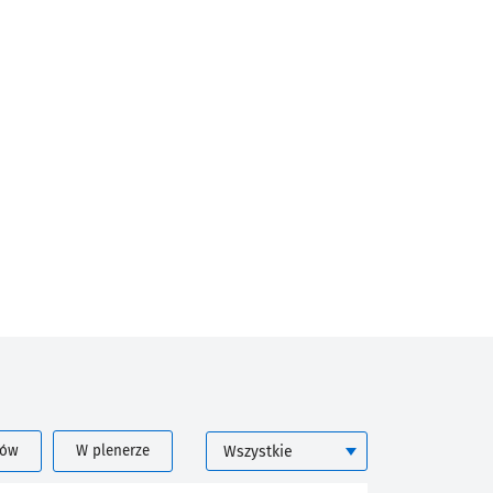
KATEGORIA
rów
W plenerze