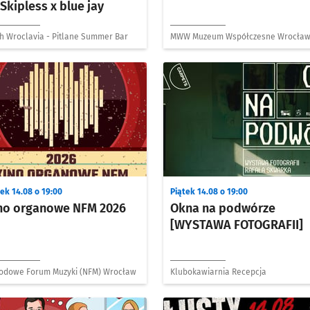
 Skipless x blue jay
h Wroclavia - Pitlane Summer Bar
MWW Muzeum Współczesne Wrocła
ek 14.08 o 19:00
Piątek 14.08 o 19:00
no organowe NFM 2026
Okna na podwórze
[WYSTAWA FOTOGRAFII]
odowe Forum Muzyki (NFM) Wrocław
Klubokawiarnia Recepcja