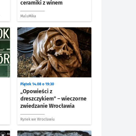
ceramiki z winem
w
MaluMika
Piątek 14.08 o 19:30
„Opowieści z
dreszczykiem" – wieczorne
zwiedzanie Wrocławia
Rynek we Wrocławiu