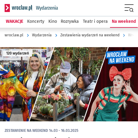
Serwis informacyjny wroclaw.pl podserwis: Wydarzenia
Menu
WAKACJE
Koncerty
Kino
Rozrywka
Teatr i opera
Na weekend
wroclaw.pl
Wydarzenia
Zestawienia wydarzeń na weekend
Wrocł
120 wydarzeń
ZESTAWIENIE NA WEEKEND 14.03 - 16.03.2025