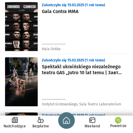
Zakończyło się 15.03.2025 (1 rok temu)
Gala Contra MMA
Hala Orbita
Zakończyło się 15.03.2025 (1 rok temu)
Spektakl ukraińskiego niezależnego
teatru GAS „Jutro 10 lat temu | Завтра
10 років тому”
Instytut Grotowskiego, Sala Teatru Laboratorium
Zakończyło się 15.03.2025 (1 rok temu)
Strona główna - wroclaw.pl
„Opowieści z dreszczykiem" –
Powietrze
Nadchodzące
Bezpłatne
Weekend
wieczorne zwiedzanie Wrocławia