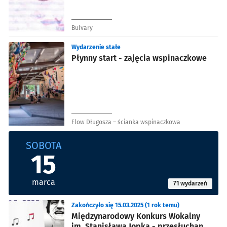
Bulvary
Wydarzenie stałe
Płynny start - zajęcia wspinaczkowe
Flow Długosza – ścianka wspinaczkowa
SOBOTA
15
marca
71 wydarzeń
Zakończyło się 15.03.2025 (1 rok temu)
Międzynarodowy Konkurs Wokalny
im. Stanisława Jopka - przesłuchania