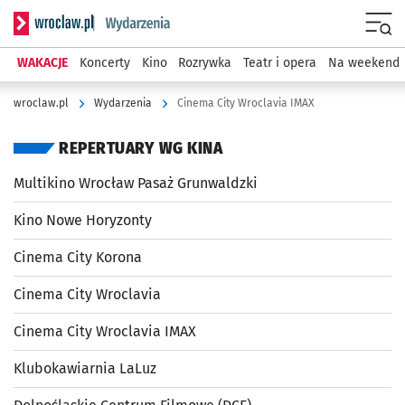
Serwis informacyjny wroclaw.pl podserwis: Wydarzenia
Menu
WAKACJE
Koncerty
Kino
Rozrywka
Teatr i opera
Na weekend
wroclaw.pl
Wydarzenia
Cinema City Wroclavia IMAX
REPERTUARY WG KINA
Multikino Wrocław Pasaż Grunwaldzki
Kino Nowe Horyzonty
Cinema City Korona
Cinema City Wroclavia
Cinema City Wroclavia IMAX
Klubokawiarnia LaLuz