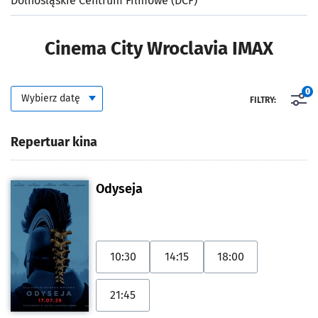
Dolnośląskie Centrum Filmowe (DCF)
Cinema City Wroclavia IMAX
Kalendarium
Wybierz datę
Kiedy
0
FILTRY:
Repertuar kina
Odyseja
10:30
14:15
18:00
21:45