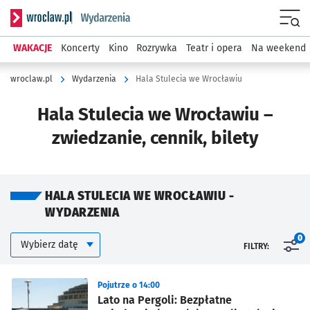
Serwis informacyjny wroclaw.pl podserwis: Wydarzenia
Menu
WAKACJE
Koncerty
Kino
Rozrywka
Teatr i opera
Na weekend
wroclaw.pl
Wydarzenia
Hala Stulecia we Wrocławiu
Hala Stulecia we Wrocławiu –
zwiedzanie, cennik, bilety
HALA STULECIA WE WROCŁAWIU -
WYDARZENIA
Kalendarium
Wybierz datę
0
FILTRY:
Znalezione wydarzenia
Pojutrze o 14:00
Lato na Pergoli: Bezpłatne