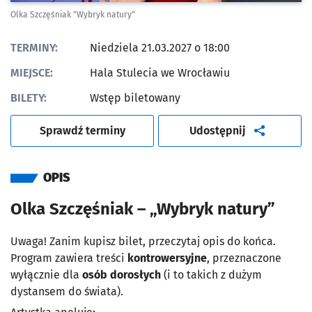
Olka Szczęśniak "Wybryk natury"
TERMINY:
Niedziela 21.03.2027 o 18:00
MIEJSCE:
Hala Stulecia we Wrocławiu
BILETY:
Wstęp biletowany
artykuł
Sprawdź terminy
Udostępnij
OPIS
Olka Szczęśniak – „Wybryk natury”
Uwaga! Zanim kupisz bilet, przeczytaj opis do końca.
Program zawiera treści
kontrowersyjne
, przeznaczone
wyłącznie dla
osób dorosłych
(i to takich z dużym
dystansem do świata).