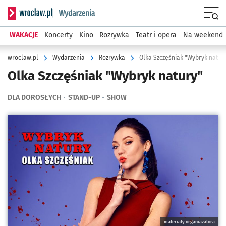
Serwis informacyjny wroclaw.pl podserwis: Wydarzenia
Menu
WAKACJE
Koncerty
Kino
Rozrywka
Teatr i opera
Na weekend
wroclaw.pl
Wydarzenia
Rozrywka
Olka Szczęśniak "Wybryk natur
Olka Szczęśniak "Wybryk natury"
DLA DOROSŁYCH
STAND-UP
SHOW
Kliknij, aby powiększyć
materiały organiazatora