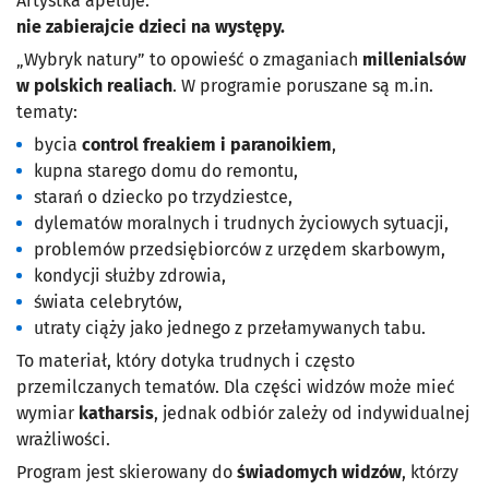
Artystka apeluje:
nie zabierajcie dzieci na występy.
„Wybryk natury” to opowieść o zmaganiach
millenialsów
w polskich realiach
. W programie poruszane są m.in.
tematy:
bycia
control freakiem i paranoikiem
,
kupna starego domu do remontu,
starań o dziecko po trzydziestce,
dylematów moralnych i trudnych życiowych sytuacji,
problemów przedsiębiorców z urzędem skarbowym,
kondycji służby zdrowia,
świata celebrytów,
utraty ciąży jako jednego z przełamywanych tabu.
To materiał, który dotyka trudnych i często
przemilczanych tematów. Dla części widzów może mieć
wymiar
katharsis
, jednak odbiór zależy od indywidualnej
wrażliwości.
Program jest skierowany do
świadomych widzów
, którzy