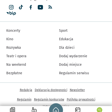
Koncerty
Sport
Kino
Edukacja
Rozrywka
Dla dzieci
Teatr i opera
Dodaj wydarzenie
Na weekend
Dodaj miejsce
Bezpłatne
Regulamin serwisu
Inne informacje
Redakcja
Deklaracja dostępności
Newsletter
Regulamin
Regulamin konkursów
Polityka prywatności
Strona główna - wroclaw.pl
Ustawienia cookies