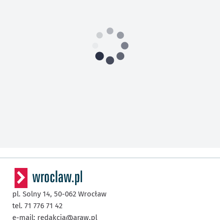
pl. Solny 14,
50-062
Wrocław
tel. 71 776 71 42
e-mail:
redakcja@araw.pl