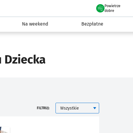
Powietrze
we Wrocławiu
ydarzenia
dobre
Na weekend
Bezpłatne
 Dziecka
KATEGORIA
FILTRUJ: