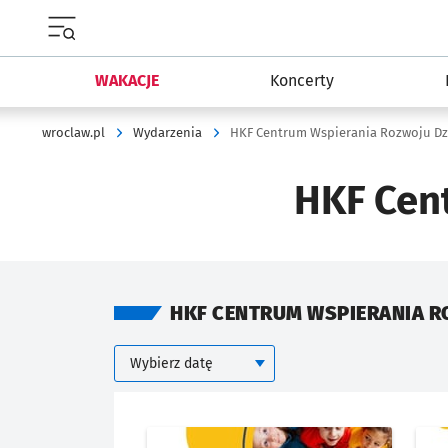
Menu główne portalu wroclaw.pl
WAKACJE
Koncerty
wroclaw.pl
Wydarzenia
HKF Centrum Wspierania Rozwoju Dz
HKF Cen
HKF CENTRUM WSPIERANIA R
Kalendarium
Wybierz datę
KIEDY
Znalezione wydarzenia