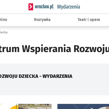
Serwis informacyjny wroclaw.pl podserwis: W
Kino
Rozrywka
Teatr i opera
iecka
trum Wspierania Rozwoju
OZWOJU DZIECKA - WYDARZENIA