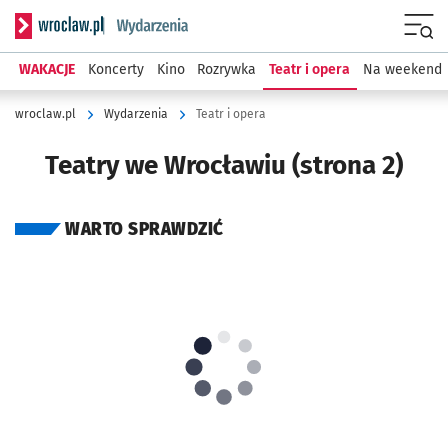
Serwis informacyjny wroclaw.pl podserwis: Wydarzenia
Menu
WAKACJE
Koncerty
Kino
Rozrywka
Teatr i opera
Na weekend
wroclaw.pl
Wydarzenia
Teatr i opera
Teatry we Wrocławiu (strona 2)
WARTO SPRAWDZIĆ