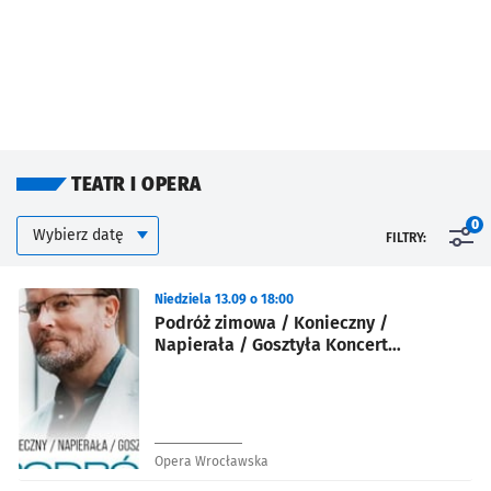
TEATR I OPERA
Kalendarium
Wybierz datę
0
FILTRY:
Znalezione wydarzenia
Niedziela 13.09 o 18:00
Podróż zimowa / Konieczny /
Napierała / Gosztyła Koncert
inscenizowany
Opera Wrocławska