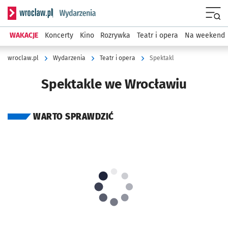
Serwis informacyjny wroclaw.pl podserwis: Wydarzenia
Menu
WAKACJE
Koncerty
Kino
Rozrywka
Teatr i opera
Na weekend
wroclaw.pl
Wydarzenia
Teatr i opera
Spektakl
Spektakle we Wrocławiu
WARTO SPRAWDZIĆ