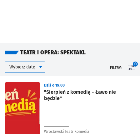
TEATR I OPERA: SPEKTAKL
Kalendarium
Wybierz datę
0
FILTRY:
Znalezione wydarzenia
Dziś o 19:00
"Sierpień z komedią - Ławo nie
będzie"
Wrocławski Teatr Komedia