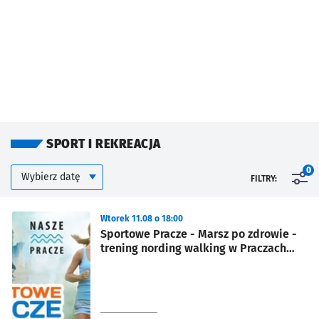
SPORT I REKREACJA
Kalendarium
Wybierz datę
0
FILTRY:
Znalezione wydarzenia
Wtorek 11.08 o 18:00
Sportowe Pracze - Marsz po zdrowie -
trening nording walking w Praczach
Odrzańskich