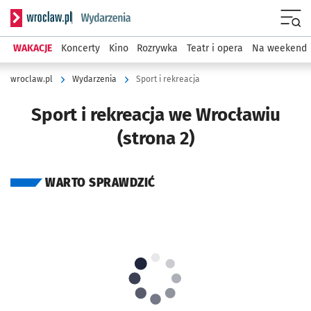
Serwis informacyjny wroclaw.pl podserwis: Wydarzenia
Menu
WAKACJE
Koncerty
Kino
Rozrywka
Teatr i opera
Na weekend
wroclaw.pl
Wydarzenia
Sport i rekreacja
Sport i rekreacja we Wrocławiu
(strona 2)
WARTO SPRAWDZIĆ