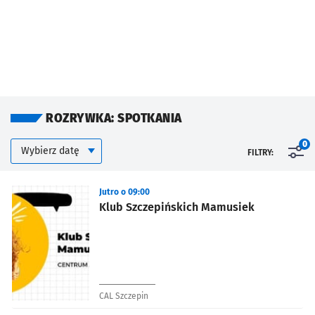
ROZRYWKA: SPOTKANIA
Kalendarium
Wybierz datę
0
FILTRY:
Znalezione wydarzenia
Jutro o 09:00
Klub Szczepińskich Mamusiek
CAL Szczepin