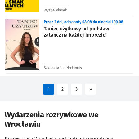
Wyspa Piasek
Przez 2 dni, od soboty 08.08 do niedzieli 09.08
Taniec użytkowy od podstaw –
zatańcz na każdej imprezie!
Szkoła tańca No Limits
1
2
3
»
Wydarzenia rozrywkowe we
Wrocławiu
Rozrywka we Wrocławiu jest pełna różnorodnych