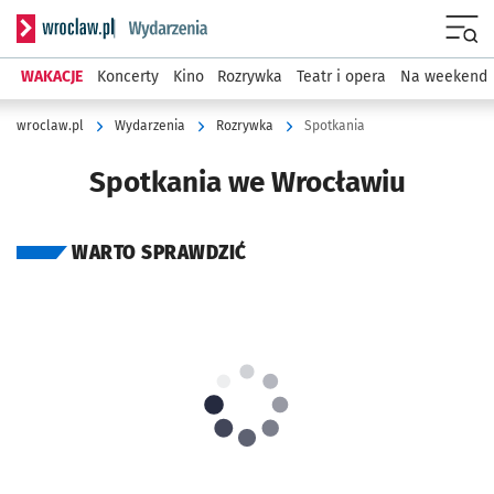
Serwis informacyjny wroclaw.pl podserwis: Wydarzenia
Menu
WAKACJE
Koncerty
Kino
Rozrywka
Teatr i opera
Na weekend
wroclaw.pl
Wydarzenia
Rozrywka
Spotkania
Spotkania we Wrocławiu
WARTO SPRAWDZIĆ