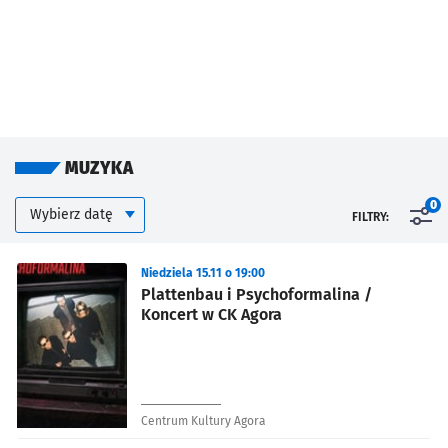
MUZYKA
Kalendarium
Wybierz datę
0
FILTRY:
Znalezione wydarzenia
Niedziela 15.11 o 19:00
Plattenbau i Psychoformalina /
Koncert w CK Agora
Centrum Kultury Agora