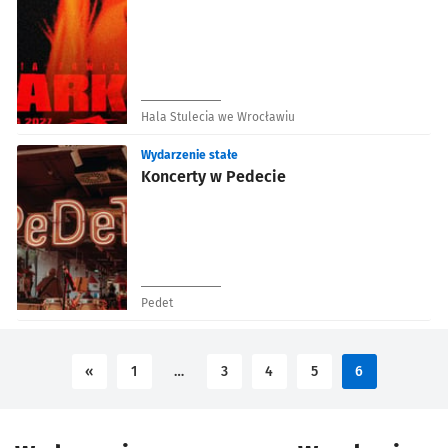
Hala Stulecia we Wrocławiu
Wydarzenie stałe
Koncerty w Pedecie
Pedet
«
1
…
3
4
5
6