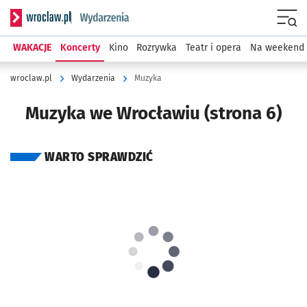
Serwis informacyjny wroclaw.pl podserwis: Wydarzenia
Menu
WAKACJE
Koncerty
Kino
Rozrywka
Teatr i opera
Na weekend
wroclaw.pl
Wydarzenia
Muzyka
Muzyka we Wrocławiu (strona 6)
WARTO SPRAWDZIĆ