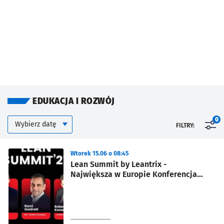
EDUKACJA I ROZWÓJ
Kalendarium
Wybierz datę
0
FILTRY:
Znalezione wydarzenia
Wtorek 15.06 o 08:45
Lean Summit by Leantrix -
Największa w Europie Konferencja
Lean Management, AI, Leadership,
TOC, TWI