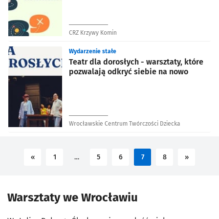
CRZ Krzywy Komin
Wydarzenie stałe
Teatr dla dorosłych - warsztaty, które
pozwalają odkryć siebie na nowo
Wrocławskie Centrum Twórczości Dziecka
«
1
…
5
6
7
8
»
Warsztaty we Wrocławiu