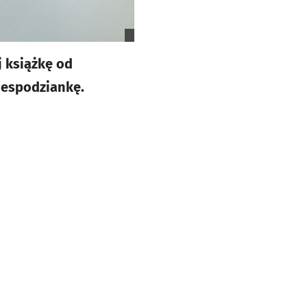
j książkę od
iespodziankę.