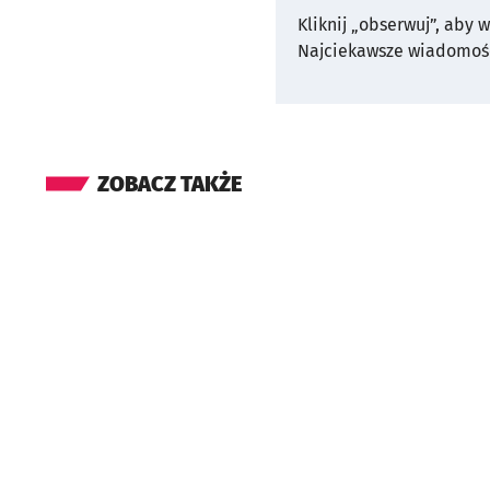
Kliknij „obserwuj”, aby 
Najciekawsze wiadomośc
ZOBACZ TAKŻE