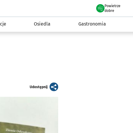
Powietrze
we Wrocławiu
 mieszkańca
dobre
cje
Osiedla
Gastronomia
artykuł
Udostępnij