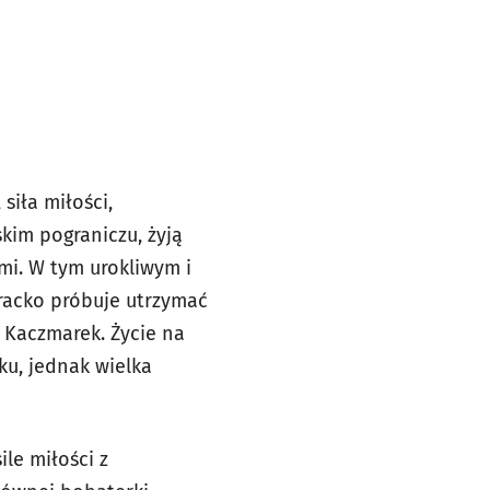
siła miłości,
kim pograniczu, żyją
i. W tym urokliwym i
racko próbuje utrzymać
 Kaczmarek. Życie na
u, jednak wielka
ile miłości z