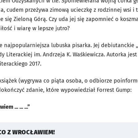
em Odzyskanych w tle. Sponiewierana wojną córka g
da, cudem przeżywa zimową ucieczkę z rodzinnej wsi i t
je się Zieloną Górą. Czy uda jej się zapomnieć o koszm
łość i wiarę w lepsze jutro?
 najpopularniejsza lubuska pisarka. Jej debiutanckie 
Literackiej im. Andrzeja K. Waśkiewicza. Autorka jest
terackiego 2017.
książek (wygrywa co piąta osoba, o odbiorze poinfor
okończyć zdanie, które wypowiedział Forrest Gump:
m ... ... ...”
CO Z WROCŁAWIEM!