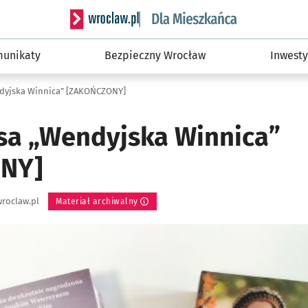
Serwis informacyjny wroclaw.pl podserwis: Dla
unikaty
Bezpieczny Wrocław
Inwesty
dyjska Winnica” [ZAKOŃCZONY]
sa „Wendyjska Winnica”
NY]
roclaw.pl
Materiał archiwalny