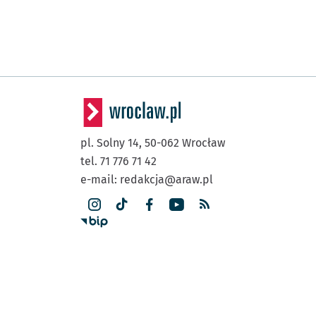
pl. Solny 14,
50-062
Wrocław
tel. 71 776 71 42
e-mail:
redakcja@araw.pl