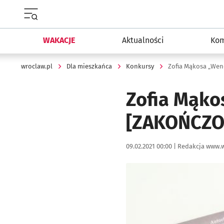
Menu główne portalu wroclaw.pl
WAKACJE
Aktualności
Kom
wroclaw.pl
Dla mieszkańca
Konkursy
Zofia Mąkosa „Wen
Zofia Mąko
[ZAKOŃCZO
Data publikacji:
Autor:
09.02.2021 00:00 |
Redakcja www.w
Kliknij, aby powiększyć