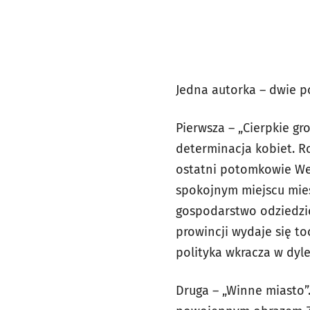
Jedna autorka – dwie po
Pierwsza – „Cierpkie gr
determinacja kobiet. R
ostatni potomkowie Wen
spokojnym miejscu mies
gospodarstwo odziedzic
prowincji wydaje się t
polityka wkracza w dyl
Druga – „Winne miasto”