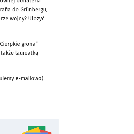
łównej bohaterki
rafia do Grünbergu,
arze wojny? Ułożyć
„Cierpkie grona”
 także laureatką
mujemy e-mailowo),