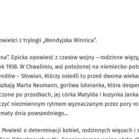
wieści z trylogii „Wendyjska Winnica”.
ona”. Epicka opowieść z czasów wojny – rodzinne więzy, 
ok 1938. W Chwalimiu, wsi położonej na niemiecko-pols
dów – Słowian, którzy osiedli tu przed dwoma wiekam
zkają Marta Neumann, gorliwa luteranka, która despe
zone po przodkach, jej córka Matylda i kuzynka Janka
oczyć niezmiennym rytmem wyznaczanym przez pory rok
ematy dnia powszedniego...
.
Powieść o determinacji kobiet, rodzinnych więzach i s