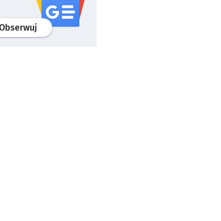
profil
google news
serwisu wroclaw.pl
Obserwuj