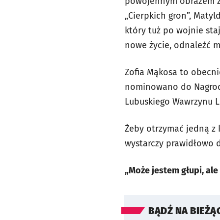
powojennym obrazem Zi
„Cierpkich gron”, Matyl
który tuż po wojnie sta
nowe życie, odnaleźć mi
Zofia Mąkosa to obecnie
nominowano do Nagrody 
Lubuskiego Wawrzynu Li
Żeby otrzymać jedną z 
wystarczy prawidłowo d
„Może jestem głupi, ale wie
BĄDŹ NA BIEŻĄ