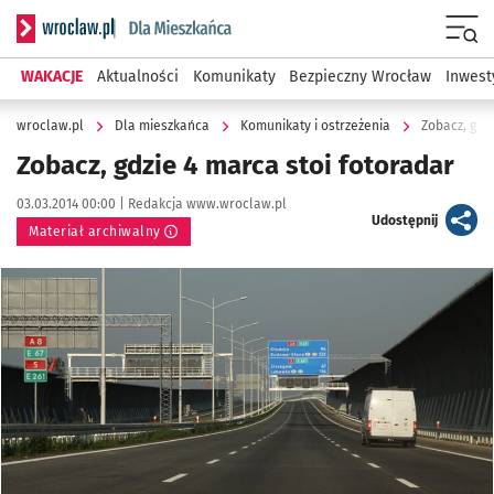
Serwis informacyjny wroclaw.pl podserwis: Dla mieszkańca
Menu
WAKACJE
Aktualności
Komunikaty
Bezpieczny Wrocław
Inwest
wroclaw.pl
Dla mieszkańca
Komunikaty i ostrzeżenia
Zobacz, gdzi
Zobacz, gdzie 4 marca stoi fotoradar
Data publikacji:
Autor:
03.03.2014 00:00 |
Redakcja www.wroclaw.pl
artykuł
Udostępnij
Materiał archiwalny
Kliknij, aby powiększyć