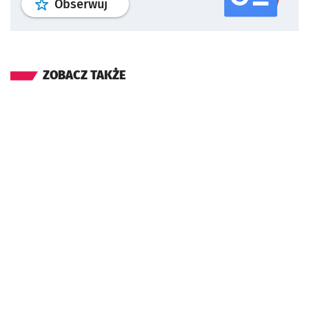
profil
google news
serwisu wroclaw
Obserwuj
ZOBACZ TAKŻE