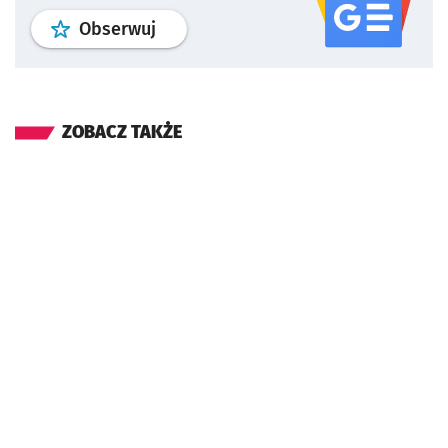
profil
google news
serwisu wroclaw
Obserwuj
ZOBACZ TAKŻE