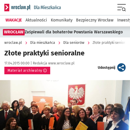
Serwis informacyjny wroclaw.pl podserwis: Dla mieszkańca
Menu
WAKACJE
Aktualności
Komunikaty
Bezpieczny Wrocław
Inwest
WROCŁAW
Zaśpiewali dla bohaterów Powstania Warszawskiego
wroclaw.pl
Dla mieszkańca
Dla seniorów
Złote praktyki senioral
Złote praktyki senioralne
Data publikacji:
Autor:
17.04.2015 00:00 |
Redakcja www.wroclaw.pl
artykuł
Udostępnij
Materiał archiwalny
Kliknij, aby powiększyć