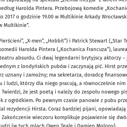
edług Harolda Pintera. Przebojową komedie „Kochani
o 2017 o godzinie 19.00 w Multikinie Arkady Wrocławsk
 Multikinie”.
erścieni”, „X-men”, „Hobbit”) i Patrick Stewart („Star T
komedii Harolda Pintera („Kochanica Francuza”), laurea
teatru absurdu. Ci dwaj legendarni brytyjscy aktorzy –
 jednym z londyńskich pubów i zaczynają pić. Hirst prze
arz uznany i zamożny; ma sekretarza, doradcę finansoweg
 i ludzi, którzy dla niego pracują, a równocześnie ni
. Twierdzi, że jest poetą i należy do zespołu nowego p
ek z ogródkiem. Po pewnym czasie panowie z pubu prz
al rezydencji Hirsta. Coraz bardziej pijani, opowiadają
. Zakończenie wieczoru komplikuje pojawienie się dwó
udzi (w tych rolach Owen Teale i Damien Molony).