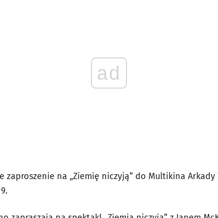
ad
 zaproszenie na „Ziemię niczyją” do Multikina Arkady
9.
kino zapraszają na spektakl „Ziemia niczyja” z Ianem M