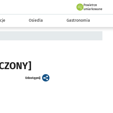
Powietrze
we Wrocławiu
 mieszkańca
umiarkowane
cje
Osiedla
Gastronomia
ŃCZONY]
artykuł
Udostępnij