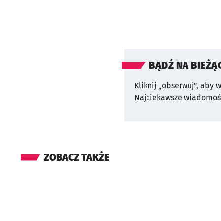
BĄDŹ NA BIEŻĄ
Kliknij „obserwuj”, aby 
Najciekawsze wiadomośc
ZOBACZ TAKŻE