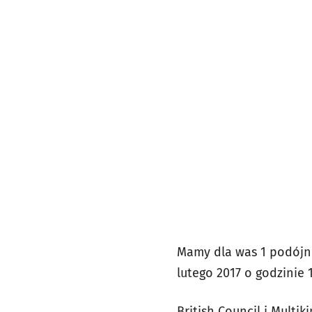
Mamy dla was 1 podójne
lutego 2017 o godzinie 1
British Council i Multi