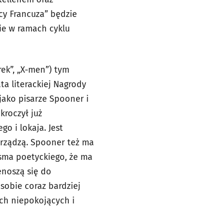
cy Francuza” będzie
ie w ramach cyklu
rek”, „X-men”) tym
ta literackiej Nagrody
 jako pisarze Spooner i
kroczył już
o i lokaja. Jest
m rządzą. Spooner też ma
isma poetyckiego, że ma
enoszą się do
 sobie coraz bardziej
ch niepokojących i