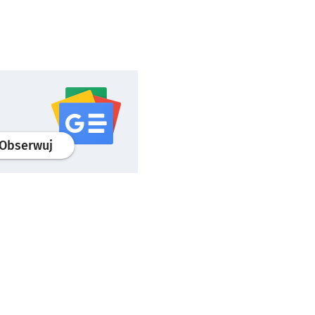
profil
google news
serwisu wroclaw.pl
Obserwuj