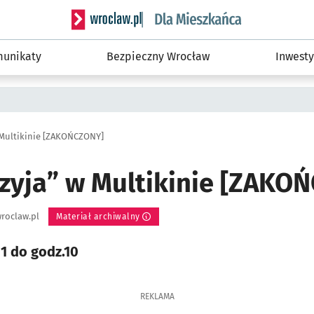
Serwis informacyjny wroclaw.pl podserwis: Dla
unikaty
Bezpieczny Wrocław
Inwesty
 Multikinie [ZAKOŃCZONY]
czyja” w Multikinie [ZAKO
roclaw.pl
Materiał archiwalny
1 do godz.10
REKLAMA