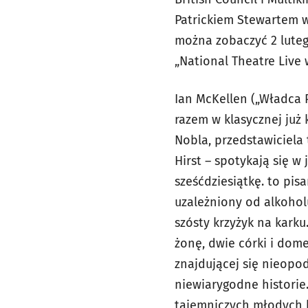
Patrickiem Stewartem w
można zobaczyć 2 luteg
„National Theatre Live w
Ian McKellen („Władca Pi
razem w klasycznej już 
Nobla, przedstawiciela 
Hirst – spotykają się w
sześćdziesiątkę. to pis
uzależniony od alkoholu
szósty krzyżyk na karku
żonę, dwie córki i dom
znajdującej się nieopod
niewiarygodne historie
tajemniczych młodych l