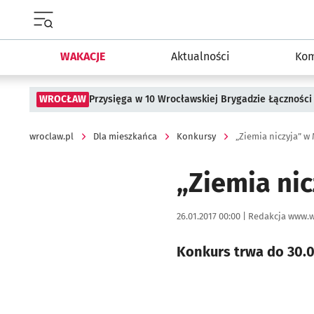
Menu główne portalu wroclaw.pl
WAKACJE
Aktualności
Kom
WROCŁAW
Przysięga w 10 Wrocławskiej Brygadzie Łączności
wroclaw.pl
Dla mieszkańca
Konkursy
„Ziemia niczyja” w
„Ziemia ni
Data publikacji:
Autor:
26.01.2017 00:00 |
Redakcja www.w
Konkurs trwa do 30.0