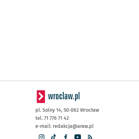
pl. Solny 14,
50-062
Wrocław
tel. 71 776 71 42
e-mail:
redakcja@araw.pl