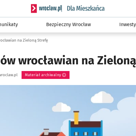
Serwis informacyjny wroclaw.pl podserwis: Dla
unikaty
Bezpieczny Wrocław
Inwesty
ocławian na Zieloną Strefę
ów wrocławian na Zieloną
roclaw.pl
Materiał archiwalny