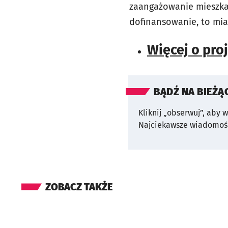
zaangażowanie mieszkań
dofinansowanie, to mias
Więcej o pro
BĄDŹ NA BIEŻĄ
Kliknij „obserwuj”, aby 
Najciekawsze wiadomośc
ZOBACZ TAKŻE