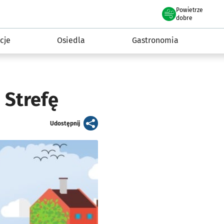
Powietrze
we Wrocławiu
 mieszkańca
dobre
cje
Osiedla
Gastronomia
 Strefę
artykuł
Udostępnij