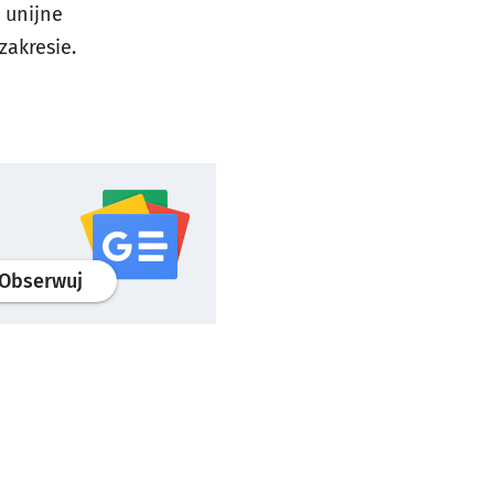
 unijne
zakresie.
profil
google news
serwisu wroclaw.pl
Obserwuj