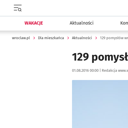
Menu główne portalu wroclaw.pl
WAKACJE
Aktualności
Kom
wroclaw.pl
Dla mieszkańca
Aktualności
129 pomysłów wr
129 pomysł
Data publikacji:
Autor:
01.08.2016 00:00 |
Redakcja www.w
Kliknij, aby powiększyć