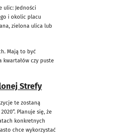
 ulic: Jedności
o i okolic placu
ana, zielona ulica lub
h. Mają to być
a kwartałów czy puste
onej Strefy
zycje te zostaną
020”. Planuje się, że
matach konkretnych
iasto chce wykorzystać