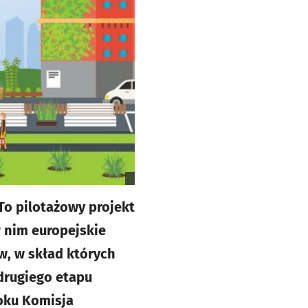
To pilotażowy projekt
 nim europejskie
w, w skład których
 drugiego etapu
roku Komisja