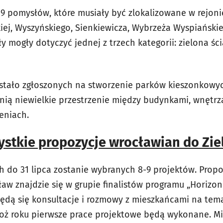
29 pomysłów, które musiały być zlokalizowane w rejonie
ej, Wyszyńskiego, Sienkiewicza, Wybrzeża Wyspiańskieg
 mogły dotyczyć jednej z trzech kategorii: zielona ści
stało zgłoszonych na stworzenie parków kieszonkowyc
ią niewielkie przestrzenie między budynkami, wnętrz
eniach.
stkie propozycje wrocławian do Ziel
 do 31 lipca zostanie wybranych 8-9 projektów. Propo
aw znajdzie się w grupie finalistów programu „Horizon 2
będą się konsultacje i rozmowy z mieszkańcami na te
 tegoż roku pierwsze prace projektowe będą wykonane. M