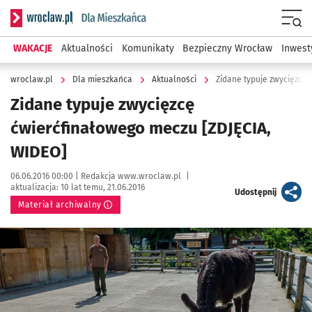
Serwis informacyjny wroclaw.pl podserwis: Dla mieszkańca
Menu
WAKACJE
Aktualności
Komunikaty
Bezpieczny Wrocław
Inwest
wroclaw.pl
Dla mieszkańca
Aktualności
Zidane typuje zwycięzcę
Zidane typuje zwycięzcę
ćwierćfinałowego meczu [ZDJĘCIA,
WIDEO]
Data publikacji:
Autor:
06.06.2016 00:00 |
Redakcja www.wroclaw.pl
|
aktualizacja:
10 lat temu, 21.06.2016
artykuł
Udostępnij
Materiał archiwalny
Kliknij, aby powiększyć