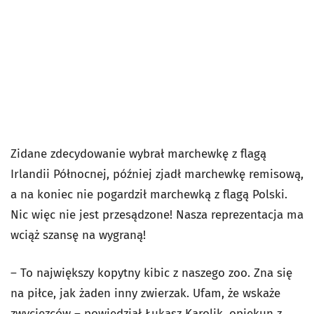
Zidane zdecydowanie wybrał marchewkę z flagą
Irlandii Północnej, później zjadł marchewkę remisową,
a na koniec nie pogardził marchewką z flagą Polski.
Nic więc nie jest przesądzone! Nasza reprezentacja ma
wciąż szansę na wygraną!
– To największy kopytny kibic z naszego zoo. Zna się
na piłce, jak żaden inny zwierzak. Ufam, że wskaże
zwycięzców – powiedział Łukasz Karolik, opiekun z