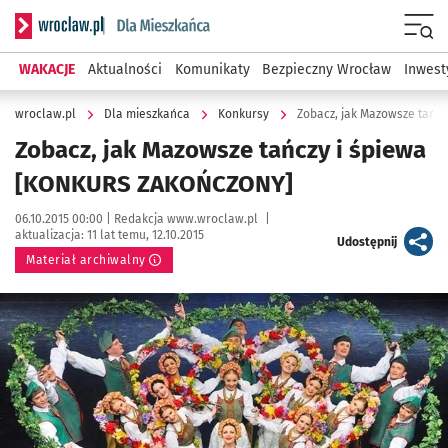
Serwis informacyjny wroclaw.pl podserwis: Dla mieszkańca
Menu
WAKACJE
Aktualności
Komunikaty
Bezpieczny Wrocław
Inwest
wroclaw.pl
Dla mieszkańca
Konkursy
Zobacz, jak Mazowsze tańc
Zobacz, jak Mazowsze tańczy i śpiewa
[KONKURS ZAKOŃCZONY]
Data publikacji:
Autor:
06.10.2015 00:00 |
Redakcja www.wroclaw.pl
|
aktualizacja:
11 lat temu, 12.10.2015
artykuł
Udostępnij
Materiał archiwalny
Kliknij, aby powiększyć