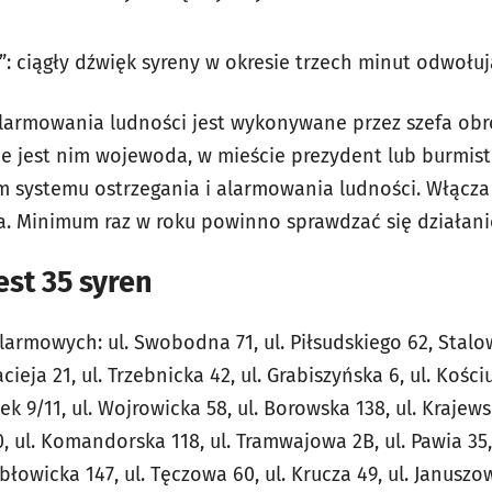
: ciągły dźwięk syreny w okresie trzech minut odwołuj
alarmowania ludności jest wykonywane przez szefa ob
e jest nim wojewoda, w mieście prezydent lub burmistr
systemu ostrzegania i alarmowania ludności. Włącza 
. Minimum raz w roku powinno sprawdzać się działani
st 35 syren
armowych: ul. Swobodna 71, ul. Piłsudskiego 62, Stalowa
ieja 21, ul. Trzebnicka 42, ul. Grabiszyńska 6, ul. Kościu
k 9/11, ul. Wojrowicka 58, ul. Borowska 138, ul. Krajewsk
ul. Komandorska 118, ul. Tramwajowa 2B, ul. Pawia 35, u
abłowicka 147, ul. Tęczowa 60, ul. Krucza 49, ul. Januszow