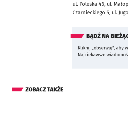
ul. Poleska 46, ul. Mało
Czarnieckiego 5, ul. Jug
BĄDŹ NA BIEŻĄ
Kliknij „obserwuj”, aby 
Najciekawsze wiadomośc
ZOBACZ TAKŻE