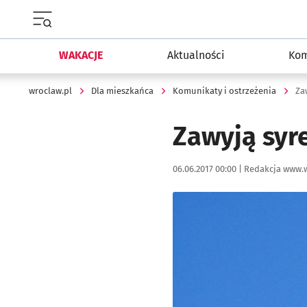
Menu główne portalu wroclaw.pl
WAKACJE
Aktualności
Kom
wroclaw.pl
Dla mieszkańca
Komunikaty i ostrzeżenia
Za
Zawyją syr
Data publikacji:
Autor:
06.06.2017 00:00 |
Redakcja www.w
Kliknij, aby powiększyć