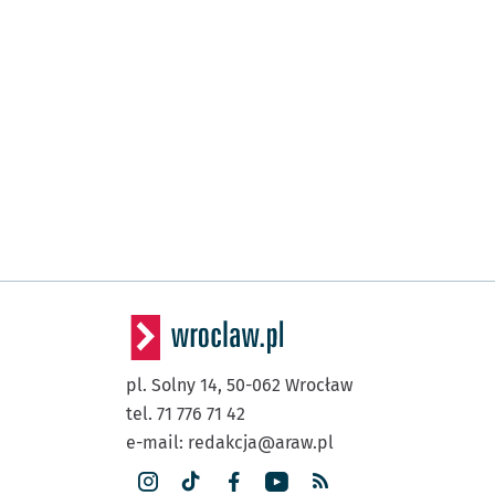
pl. Solny 14,
50-062
Wrocław
tel. 71 776 71 42
e-mail:
redakcja@araw.pl