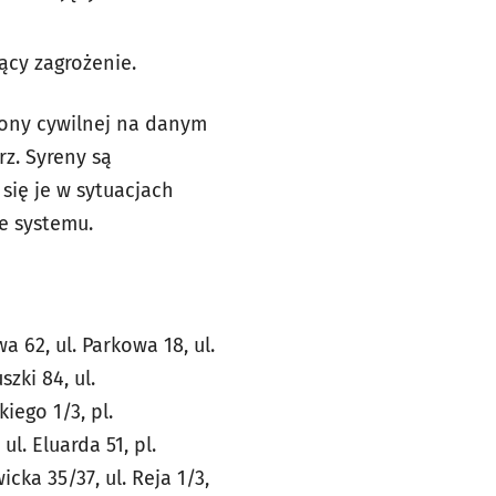
ący zagrożenie.
rony cywilnej na danym
z. Syreny są
się je w sytuacjach
e systemu.
 62, ul. Parkowa 18, ul.
szki 84, ul.
iego 1/3, pl.
l. Eluarda 51, pl.
icka 35/37, ul. Reja 1/3,