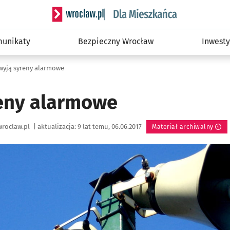
Serwis informacyjny wroclaw.pl podserwis: Dla
unikaty
Bezpieczny Wrocław
Inwesty
wyją syreny alarmowe
eny alarmowe
roclaw.pl
|
aktualizacja:
9 lat temu, 06.06.2017
Materiał archiwalny