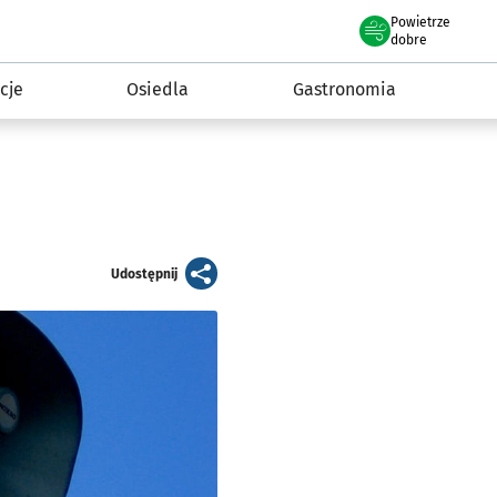
Powietrze
we Wrocławiu
 mieszkańca
dobre
cje
Osiedla
Gastronomia
artykuł
Udostępnij