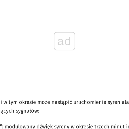
ad
i w tym okresie może nastąpić uruchomienie syren al
ących sygnałów:
”: modulowany dźwięk syreny w okresie trzech minut i