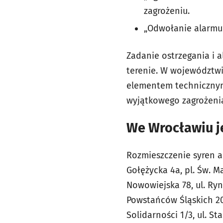
zagrożeniu.
„Odwołanie alarmu”
Zadanie ostrzegania i 
terenie. W województwi
elementem technicznym 
wyjątkowego zagrożenia
We Wrocławiu je
Rozmieszczenie syren al
Gołężycka 4a, pl. Św. Mac
Nowowiejska 78, ul. Ryne
Powstańców Śląskich 20, 
Solidarności 1/3, ul. St