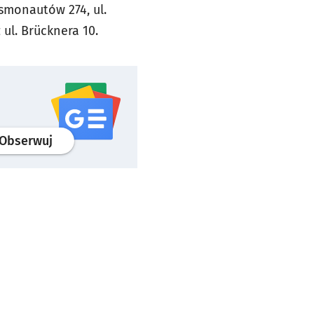
osmonautów 274, ul.
 ul. Brücknera 10.
profil
google news
serwisu wroclaw.pl
Obserwuj