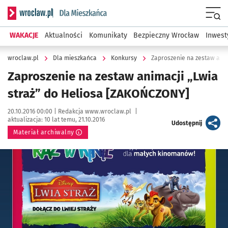
Serwis informacyjny wroclaw.pl podserwis: Dla mieszkańca
Menu
WAKACJE
Aktualności
Komunikaty
Bezpieczny Wrocław
Inwest
wroclaw.pl
Dla mieszkańca
Konkursy
Zaproszenie na zestaw anim
Zaproszenie na zestaw animacji „Lwia
straż” do Heliosa [ZAKOŃCZONY]
Data publikacji:
Autor:
20.10.2016 00:00 |
Redakcja www.wroclaw.pl
|
aktualizacja:
10 lat temu, 21.10.2016
artykuł
Udostępnij
Materiał archiwalny
Kliknij, aby powiększyć