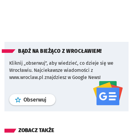
BĄDŹ NA BIEŻĄCO Z WROCŁAWIEM!
Kliknij „obserwuj”, aby wiedzieć, co dzieje się we
Wrocławiu.
Najciekawsze wiadomości z
www.wroclaw.pl znajdziesz w Google News!
profil
google news
serwisu wroclaw
Obserwuj
ZOBACZ TAKŻE