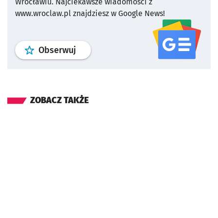
Wrocławiu.
Najciekawsze wiadomości z
www.wroclaw.pl znajdziesz w Google News!
profil
google news
serwisu wroclaw
Obserwuj
ZOBACZ TAKŻE