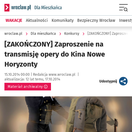
Serwis informacyjny wroclaw.pl podserwis: Dla mieszkańca
Menu
WAKACJE
Aktualności
Komunikaty
Bezpieczny Wrocław
Inwest
wroclaw.pl
Dla mieszkańca
Konkursy
[ZAKOŃCZONY] Zaproszenie 
[ZAKOŃCZONY] Zaproszenie na
transmisję opery do Kina Nowe
Horyzonty
Data publikacji:
Autor:
15.10.2014 00:00 |
Redakcja www.wroclaw.pl
|
aktualizacja:
12 lat temu, 17.10.2014
artykuł
Udostępnij
Materiał archiwalny
Kliknij, aby powiększyć