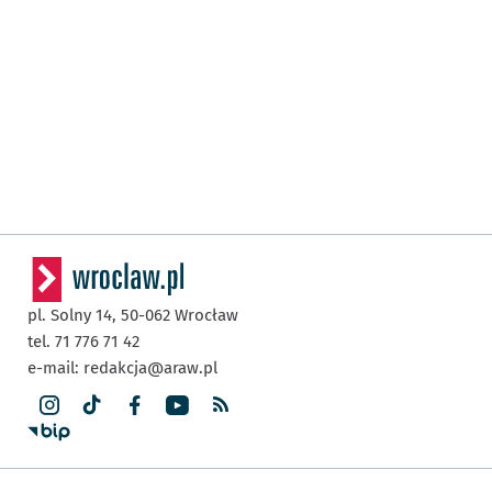
pl. Solny 14,
50-062
Wrocław
tel. 71 776 71 42
e-mail:
redakcja@araw.pl