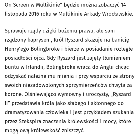
On Screen w Multikinie” będzie można zobaczyć 14
listopada 2016 roku w Multikinie Arkady Wrocławskie.
Sprawuje rządy dzięki bożemu prawu, ale sam
rządzony kaprysem, Król Ryszard skazuje na banicję
Henry’ego Bolingbroke i bierze w posiadanie rozległe
posiadłości ojca. Gdy Ryszard jest zajęty tłumieniem
buntu w Irlandii, Bolingbroke wraca do Anglii chcąc
odzyskać należne mu mienia i przy wsparciu ze strony
swoich niezadowolonych sprzymierzeńców chwyta za
koronę.
Olśniewająco wymowny i uroczysty, „Ryszard
II” przedstawia króla jako słabego i skłonnego do
dramatyzowania człowieka i jest przykładem szukania
przez Szekspira znaczenia królewskości i mocy, które
mogą ową królewskość zniszczyć.