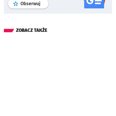
profil
google news
serwisu wroclaw
Obserwuj
ZOBACZ TAKŻE