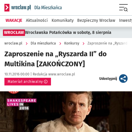
Serwis informacyjny wroclaw.pl podserwis: Dla mieszkańca
Menu
WAKACJE
Aktualności
Komunikaty
Bezpieczny Wrocław
Inwest
WROCŁAW
Wrocławska Potańcówka w sobotę, 8 sierpnia
wroclaw.pl
Dla mieszkańca
Konkursy
Zaproszenie na „Ryszarda I
Zaproszenie na „Ryszarda II” do
Multikina [ZAKOŃCZONY]
Data publikacji:
Autor:
10.11.2016 00:00 |
Redakcja www.wroclaw.pl
artykuł
Udostępnij
Materiał archiwalny
Kliknij, aby powiększyć