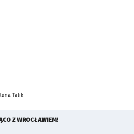
na Talik
ŻĄCO Z WROCŁAWIEM!