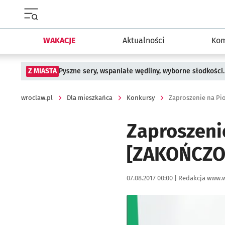
Menu główne portalu wroclaw.pl
WAKACJE
Aktualności
Kom
Z MIASTA
Pyszne sery, wspaniałe wędliny, wyborne słodkości.
wroclaw.pl
Dla mieszkańca
Konkursy
Zaproszenie na Pi
Zaproszeni
[ZAKOŃCZO
Data publikacji:
Autor:
07.08.2017 00:00 |
Redakcja www.w
Kliknij, aby powiększyć