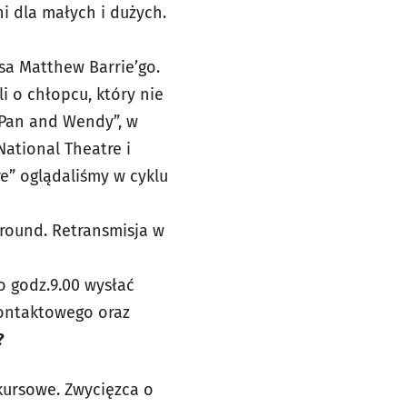
i dla małych i dużych.
sa Matthew Barrie’go.
li o chłopcu, który nie
 Pan and Wendy”, w
National Theatre i
re” oglądaliśmy w cyklu
rround. Retransmisja w
o godz.9.00 wysłać
kontaktowego oraz
?
kursowe. Zwycięzca o