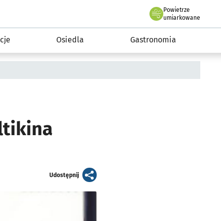
Powietrze
we Wrocławiu
 mieszkańca
umiarkowane
cje
Osiedla
Gastronomia
tikina
artykuł
Udostępnij