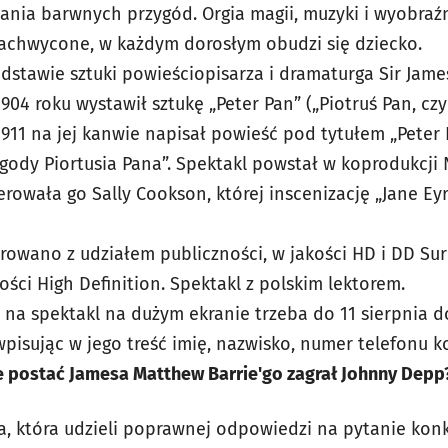
ania barwnych przygód. Orgia magii, muzyki i wyobraźn
achwycone, w każdym dorosłym obudzi się dziecko.
dstawie sztuki powieściopisarza i dramaturga Sir Jame
904 roku wystawił sztukę „Peter Pan” („Piotruś Pan, czy
 1911 na jej kanwie napisał powieść pod tytułem „Peter
gody Piortusia Pana”. Spektakl powstał w koprodukcji 
serowała go Sally Cookson, której inscenizację „Jane Ey
trowano z udziałem publiczności, w jakości HD i DD Su
kości High Definition. Spektakl z polskim lektorem.
 na spektakl na dużym ekranie trzeba do 11 sierpnia d
pisując w jego treść imię, nazwisko, numer telefonu 
e postać Jamesa Matthew Barrie'go zagrał Johnny Depp
, która udzieli poprawnej odpowiedzi na pytanie kon