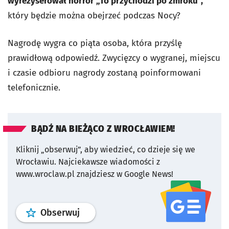
wyreżyserował horror „To przychodzi po zmroku”,
który będzie można obejrzeć podczas Nocy?
Nagrodę wygra co piąta osoba, która przyślę
prawidłową odpowiedź. Zwycięzcy o wygranej, miejscu
i czasie odbioru nagrody zostaną poinformowani
telefonicznie.
BĄDŹ NA BIEŻĄCO Z WROCŁAWIEM!
Kliknij „obserwuj”, aby wiedzieć, co dzieje się we
Wrocławiu.
Najciekawsze wiadomości z
www.wroclaw.pl znajdziesz w Google News!
profil
google news
serwisu wroclaw
Obserwuj