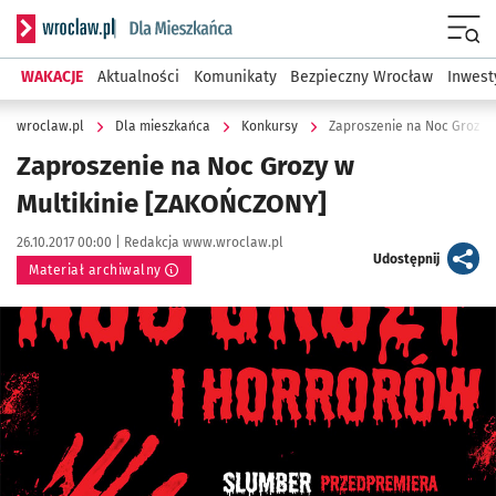
Serwis informacyjny wroclaw.pl podserwis: Dla mieszkańca
Menu
WAKACJE
Aktualności
Komunikaty
Bezpieczny Wrocław
Inwest
wroclaw.pl
Dla mieszkańca
Konkursy
Zaproszenie na Noc Grozy 
Zaproszenie na Noc Grozy w
Multikinie [ZAKOŃCZONY]
Data publikacji:
Autor:
26.10.2017 00:00 |
Redakcja www.wroclaw.pl
artykuł
Udostępnij
Materiał archiwalny
Kliknij, aby powiększyć