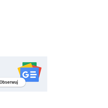
profil
google news
serwisu wroclaw.pl
Obserwuj