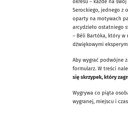
okresu – każde na swój
Serockiego, jednego z o
oparty na motywach pas
arcydzieło ostatniego s
– Béli Bartóka, który 
dźwiękowymi eksperym
Aby wygrać podwójne 
formularz. W treści na
się skrzypek, który za
Wygrywa co piąta osoba
wygranej, miejscu i cz