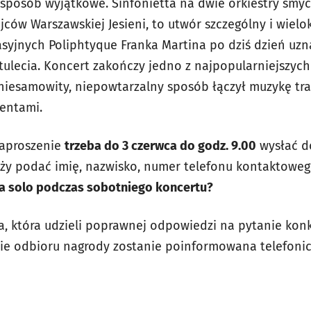
 sposób wyjątkowe. Sinfonietta na dwie orkiestry smy
jców Warszawskiej Jesieni, to utwór szczególny i wielo
yjnych Poliphtyque Franka Martina po dziś dzień uzn
tulecia. Koncert zakończy jedno z najpopularniejszych
w niesamowity, niepowtarzalny sposób łączył muzykę t
entami.
zaproszenie
trzeba do 3 czerwca do godz. 9.00
wysłać d
leży podać imię, nazwisko, numer telefonu kontaktoweg
gra solo podczas sobotniego koncertu?
, która udzieli poprawnej odpowiedzi na pytanie kon
asie odbioru nagrody zostanie poinformowana telefonic