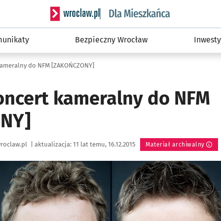
Serwis informacyjny wroclaw.pl podserwis: Dla
unikaty
Bezpieczny Wrocław
Inwesty
 kameralny do NFM [ZAKOŃCZONY]
koncert kameralny do NFM
NY]
roclaw.pl
|
aktualizacja:
11 lat temu, 16.12.2015
Materiał archiwalny