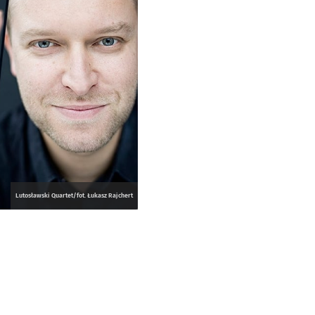
Lutosławski Quartet/fot. Łukasz Rajchert