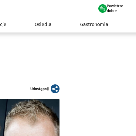
Powietrze
we Wrocławiu
 mieszkańca
dobre
cje
Osiedla
Gastronomia
artykuł
Udostępnij