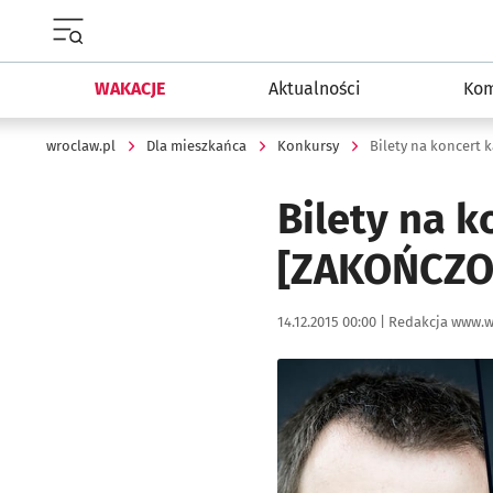
Menu główne portalu wroclaw.pl
WAKACJE
Aktualności
Kom
wroclaw.pl
Dla mieszkańca
Konkursy
Bilety na koncert
Bilety na 
[ZAKOŃCZO
Data publikacji:
Autor:
14.12.2015 00:00 |
Redakcja www.w
Kliknij, aby powiększyć