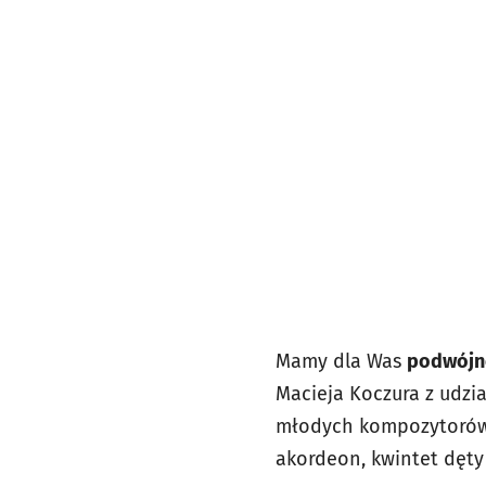
Mamy dla Was
podwójne
Macieja Koczura z udzi
młodych kompozytorów 
akordeon, kwintet dęty