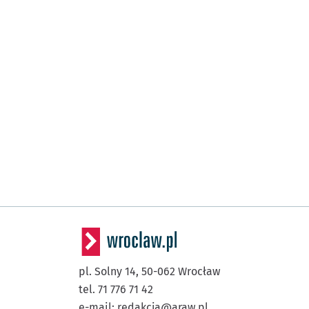
pl. Solny 14,
50-062
Wrocław
tel. 71 776 71 42
e-mail:
redakcja@araw.pl