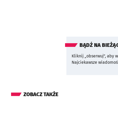
BĄDŹ NA BIEŻĄ
Kliknij „obserwuj”, aby 
Najciekawsze wiadomośc
ZOBACZ TAKŻE