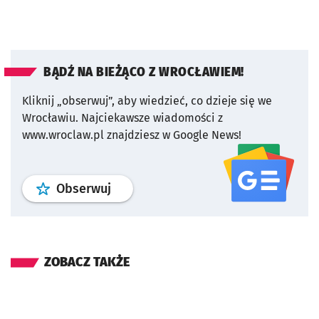
BĄDŹ NA BIEŻĄCO Z WROCŁAWIEM!
Kliknij „obserwuj”, aby wiedzieć, co dzieje się we
Wrocławiu.
Najciekawsze wiadomości z
www.wroclaw.pl znajdziesz w Google News!
profil
google news
serwisu wroclaw
Obserwuj
ZOBACZ TAKŻE