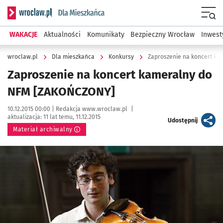
Serwis informacyjny wroclaw.pl podserwis: Dla mieszkańca
Menu
WAKACJE
Aktualności
Komunikaty
Bezpieczny Wrocław
Inwest
wroclaw.pl
Dla mieszkańca
Konkursy
Zaproszenie na koncert k
Zaproszenie na koncert kameralny do
NFM [ZAKOŃCZONY]
Data publikacji:
Autor:
10.12.2015 00:00 |
Redakcja www.wroclaw.pl
|
aktualizacja:
11 lat temu, 11.12.2015
artykuł
Udostępnij
Materiał archiwalny
Kliknij, aby powiększyć