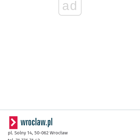
ad
pl. Solny 14,
50-062
Wrocław