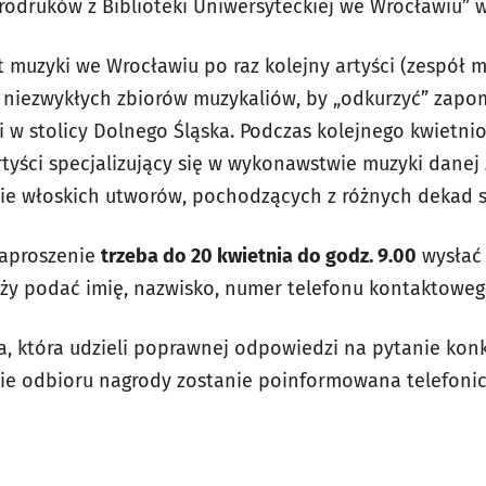
rodruków z Biblioteki Uniwersyteckiej we Wrocławiu” w
t muzyki we Wrocławiu po raz kolejny artyści (zespół 
h niezwykłych zbiorów muzykaliów, by „odkurzyć” zapo
 w stolicy Dolnego Śląska. Podczas kolejnego kwietn
tyści specjalizujący się w wykonawstwie muzyki danej
ie włoskich utworów, pochodzących z różnych dekad s
zaproszenie
trzeba do 20 kwietnia do godz. 9.00
wysłać
leży podać imię, nazwisko, numer telefonu kontaktoweg
, która udzieli poprawnej odpowiedzi na pytanie kon
asie odbioru nagrody zostanie poinformowana telefonic