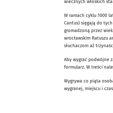
wiecznych włoskich sta
W ramach cyklu 1000 la
Cantus) sięgają do tyc
gromadzoną przez wieki
wrocławskim Ratuszu ar
słuchaczom aż trzynaśc
Aby wygrać podwójne 
formularz. W treści na
Wygrywa co piąta osoba
wygranej, miejscu i cz