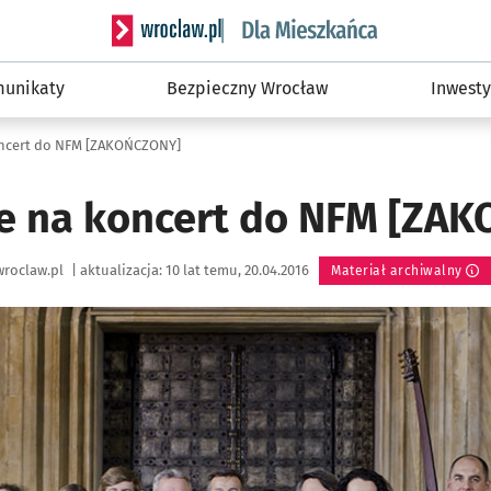
Serwis informacyjny wroclaw.pl podserwis: Dla
unikaty
Bezpieczny Wrocław
Inwesty
oncert do NFM [ZAKOŃCZONY]
e na koncert do NFM [ZA
roclaw.pl
|
aktualizacja:
10 lat temu, 20.04.2016
Materiał archiwalny