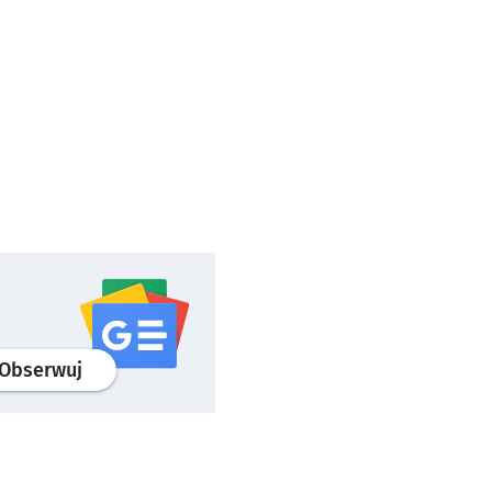
profil
google news
serwisu wroclaw.pl
Obserwuj