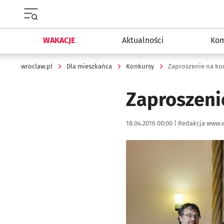
Menu główne portalu wroclaw.pl
WAKACJE
Aktualności
Kom
wroclaw.pl
Dla mieszkańca
Konkursy
Zaproszenie na k
Zaproszeni
Data publikacji:
Autor:
18.04.2016 00:00 |
Redakcja www.w
Kliknij, aby powiększyć