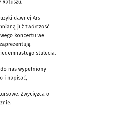
 Ratuszu.
muzyki dawnej Ars
mnianą już twórczość
iowego koncertu we
 zaprezentują
iedemnastego stulecia.
 do nas wypełniony
o i napisać,
kursowe. Zwycięzca o
znie.