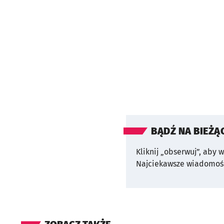
BĄDŹ NA BIEŻĄ
Kliknij „obserwuj”, aby 
Najciekawsze wiadomośc