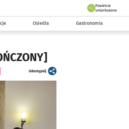
Powietrze
we Wrocławiu
 mieszkańca
umiarkowane
cje
Osiedla
Gastronomia
KOŃCZONY]
artykuł
Udostępnij