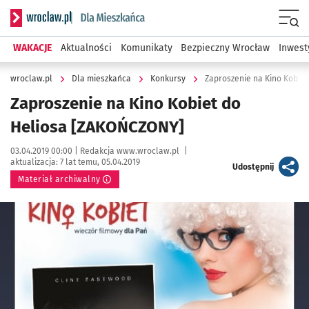
Serwis informacyjny wroclaw.pl podserwis: Dla mieszkańca
Menu
WAKACJE
Aktualności
Komunikaty
Bezpieczny Wrocław
Inwest
wroclaw.pl
Dla mieszkańca
Konkursy
Zaproszenie na Kino Kobie
Zaproszenie na Kino Kobiet do
Heliosa [ZAKOŃCZONY]
Data publikacji:
Autor:
03.04.2019 00:00 |
Redakcja www.wroclaw.pl
|
aktualizacja:
7 lat temu, 05.04.2019
artykuł
Udostępnij
Materiał archiwalny
Kliknij, aby powiększyć