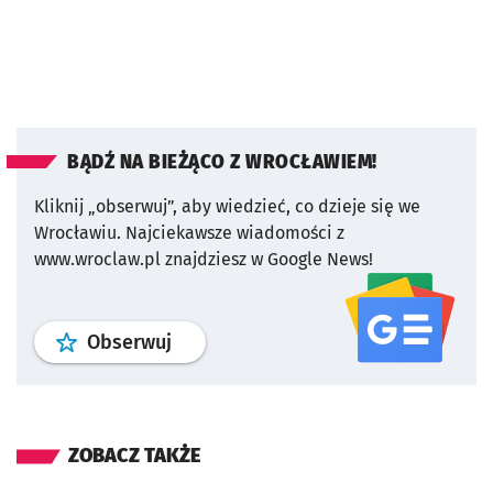
BĄDŹ NA BIEŻĄCO Z WROCŁAWIEM!
Kliknij „obserwuj”, aby wiedzieć, co dzieje się we
Wrocławiu.
Najciekawsze wiadomości z
www.wroclaw.pl znajdziesz w Google News!
profil
google news
serwisu wroclaw
Obserwuj
ZOBACZ TAKŻE