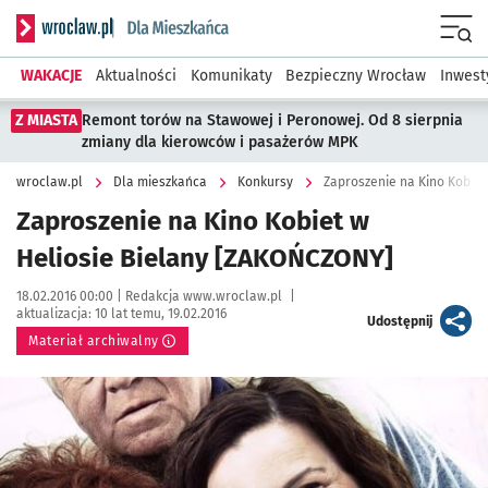
Serwis informacyjny wroclaw.pl podserwis: Dla mieszkańca
Menu
WAKACJE
Aktualności
Komunikaty
Bezpieczny Wrocław
Inwest
Z MIASTA
Remont torów na Stawowej i Peronowej. Od 8 sierpnia
zmiany dla kierowców i pasażerów MPK
wroclaw.pl
Dla mieszkańca
Konkursy
Zaproszenie na Kino Kobiet
Zaproszenie na Kino Kobiet w
Heliosie Bielany [ZAKOŃCZONY]
Data publikacji:
Autor:
18.02.2016 00:00 |
Redakcja www.wroclaw.pl
|
aktualizacja:
10 lat temu, 19.02.2016
artykuł
Udostępnij
Materiał archiwalny
Kliknij, aby powiększyć