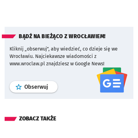
BĄDŹ NA BIEŻĄCO Z WROCŁAWIEM!
Kliknij „obserwuj”, aby wiedzieć, co dzieje się we
Wrocławiu.
Najciekawsze wiadomości z
www.wroclaw.pl znajdziesz w Google News!
profil
google news
serwisu wroclaw
Obserwuj
ZOBACZ TAKŻE