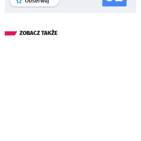
profil
google news
serwisu wroclaw
Obserwuj
ZOBACZ TAKŻE