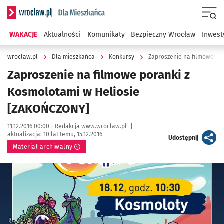
Serwis informacyjny wroclaw.pl podserwis: Dla mieszkańca
Menu
WAKACJE
Aktualności
Komunikaty
Bezpieczny Wrocław
Inwest
wroclaw.pl
Dla mieszkańca
Konkursy
Zaproszenie na filmowe po
Zaproszenie na filmowe poranki z
Kosmolotami w Heliosie
[ZAKOŃCZONY]
Data publikacji:
Autor:
11.12.2016 00:00 |
Redakcja www.wroclaw.pl
|
aktualizacja:
10 lat temu, 15.12.2016
artykuł
Udostępnij
Materiał archiwalny
Kliknij, aby powiększyć